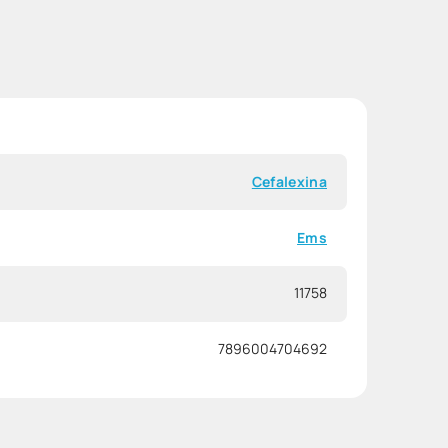
Cefalexina
Ems
11758
7896004704692