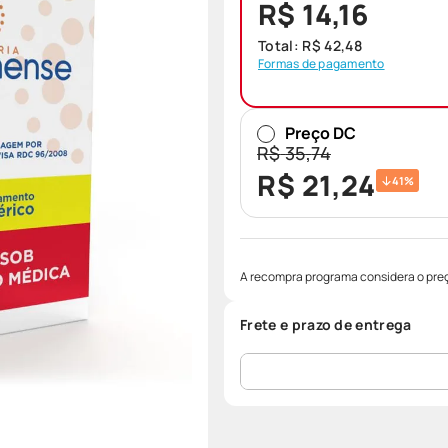
R$ 14,16
Total:
R$
42
,
48
Formas de pagamento
Preço DC
R$
35
,
74
R$
21
,
24
41%
A recompra programa considera o preç
Frete e prazo de entrega