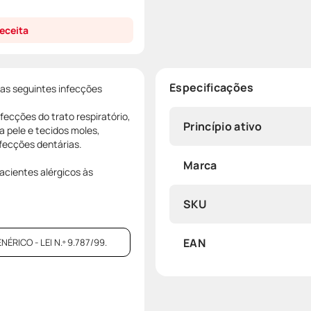
eceita
Especificações
das seguintes infecções
nfecções do trato respiratório,
Princípio ativo
a pele e tecidos moles,
nfecções dentárias.
Marca
acientes alérgicos às
SKU
EAN
ICO - LEI N.º 9.787/99.