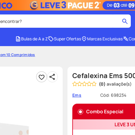
 encontrar?
cados
Bulas de A a Z
Super Ofertas
Marcas Exclusivas
Con
medley
2
º
Com 10 Comprimidos
protetor solar facial
4
º
tadalafila
6
º
Cefalexina Ems 5
ozivy
8
º
(
0
)
cido
protetor solar
10
º
Cód
:
698234
Ems
Combo Especial
LEVE 3 