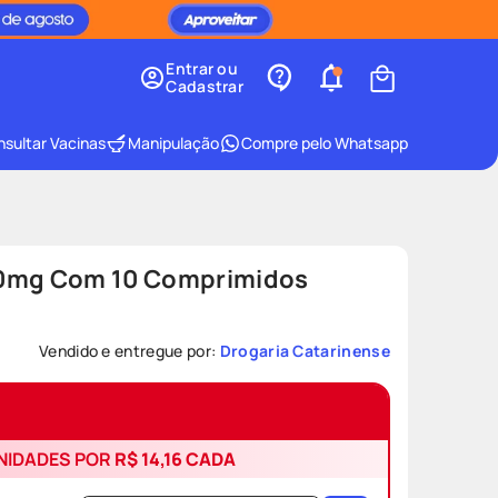
Entrar ou
Cadastrar
sultar Vacinas
Manipulação
Compre pelo Whatsapp
00mg Com 10 Comprimidos
Vendido e entregue por:
Drogaria Catarinense
UNIDADES POR
R$ 14,16
CADA