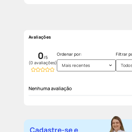
Avaliações
0
(0 avaliações)
Mais recentes
Todo
Nenhuma avaliação
Cadastre-se e