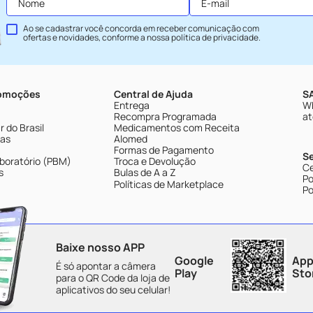
Ao se cadastrar você concorda em receber comunicação com
ofertas e novidades, conforme a nossa
política de privacidade
.
romoções
Central de Ajuda
SA
Entrega
Wh
Recompra Programada
at
 do Brasil
Medicamentos com Receita
tas
Alomed
Formas de Pagamento
S
boratório (PBM)
Troca e Devolução
Ce
s
Bulas de A a Z
Po
Políticas de Marketplace
Po
Baixe nosso APP
Google
App
É só apontar a câmera
Play
Sto
para o QR Code da loja de
aplicativos do seu celular!