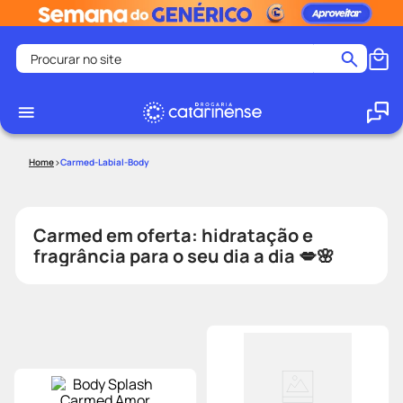
Procurar no site
Termos mais buscados
coristina
1
º
medley
2
º
Carmed-Labial-Body
fralda
3
º
protetor solar facial
4
º
Carmed em oferta: hidratação e
shampoo
5
º
fragrância para o seu dia a dia 💋🌸
tadalafila
6
º
lenço umedecido
7
º
sabonete liquido
8
º
desodorante
9
º
protetor solar
10
º