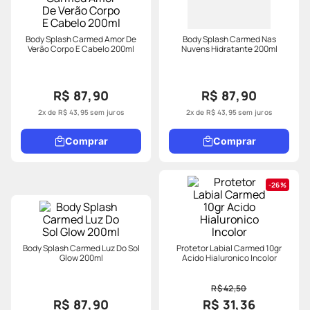
Body Splash Carmed Amor De
Body Splash Carmed Nas
Verão Corpo E Cabelo 200ml
Nuvens Hidratante 200ml
R$ 87,90
R$ 87,90
2
x de
R$
43
,
95
sem juros
2
x de
R$
43
,
95
sem juros
Comprar
Comprar
26%
Body Splash Carmed Luz Do Sol
Protetor Labial Carmed 10gr
Glow 200ml
Acido Hialuronico Incolor
R$ 42,50
R$ 87,90
R$ 31,36