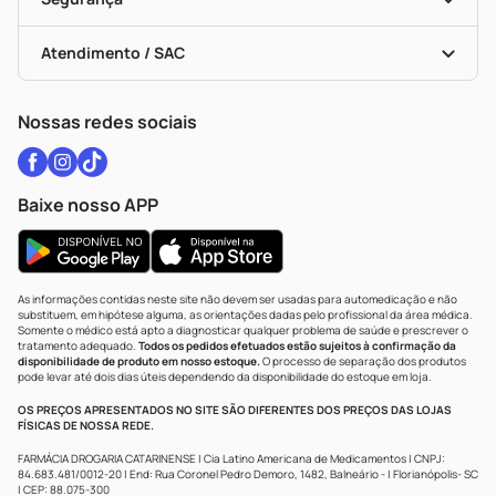
Troca E Devolução
Testes Rápidos
Bulas De A A Z
Autoteste Covid-19
Certificado De Segurança
Políticas De Marketplace
Vacinas
Portal Da Privacidade
Atendimento / SAC
Política De Privacidade
WhatsApp (47) 9202-1687
Atendimento@drogariacatarinense.com.br
Nossas redes sociais
Baixe nosso APP
As informações contidas neste site não devem ser usadas para automedicação e não
substituem, em hipótese alguma, as orientações dadas pelo profissional da área médica.
Somente o médico está apto a diagnosticar qualquer problema de saúde e prescrever o
tratamento adequado.
Todos os pedidos efetuados estão sujeitos à confirmação da
disponibilidade de produto em nosso estoque.
O processo de separação dos produtos
pode levar até dois dias úteis dependendo da disponibilidade do estoque em loja.
OS PREÇOS APRESENTADOS NO SITE SÃO DIFERENTES DOS PREÇOS DAS LOJAS
FÍSICAS DE NOSSA REDE.
FARMÁCIA DROGARIA CATARINENSE | Cia Latino Americana de Medicamentos | CNPJ:
84.683.481/0012-20 | End: Rua Coronel Pedro Demoro, 1482, Balneário - | Florianópolis- SC
| CEP: 88.075-300