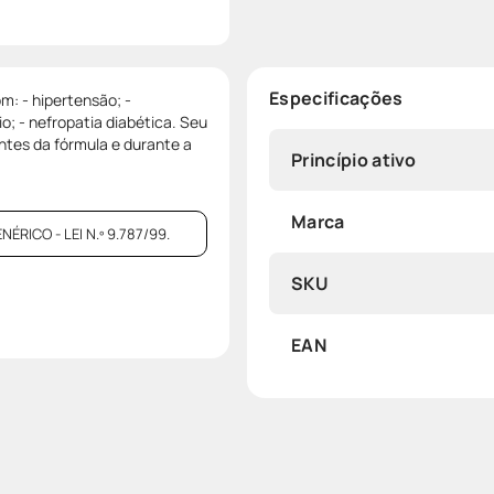
Especificações
m: - hipertensão; -
io; - nefropatia diabética. Seu
ntes da fórmula e durante a
Princípio ativo
Marca
ICO - LEI N.º 9.787/99.
SKU
EAN