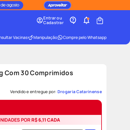
Entrar ou
Cadastrar
sultar Vacinas
Manipulação
Compre pelo Whatsapp
mg Com 30 Comprimidos
Vendido e entregue por:
Drogaria Catarinense
UNIDADES POR
R$ 6,11
CADA