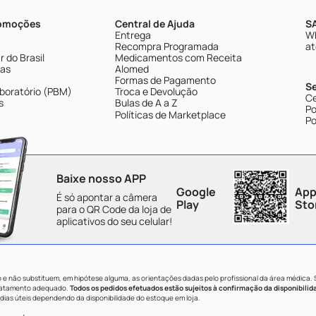
romoções
Central de Ajuda
SA
Entrega
Wh
Recompra Programada
at
 do Brasil
Medicamentos com Receita
tas
Alomed
Formas de Pagamento
S
boratório (PBM)
Troca e Devolução
Ce
s
Bulas de A a Z
Po
Políticas de Marketplace
Po
Baixe nosso APP
Google
App
É só apontar a câmera
Play
Sto
para o QR Code da loja de
aplicativos do seu celular!
e não substituem, em hipótese alguma, as orientações dadas pelo profissional da área médica.
tratamento adequado.
Todos os pedidos efetuados estão sujeitos à confirmação da disponibilid
dias úteis dependendo da disponibilidade do estoque em loja.