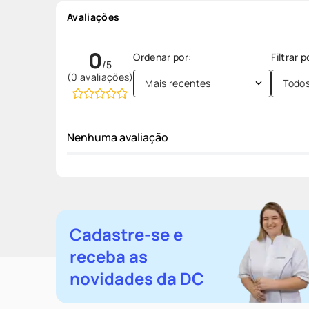
Avaliações
0
(0 avaliações)
Mais recentes
Todo
Nenhuma avaliação
Cadastre-se e
receba as
novidades da DC