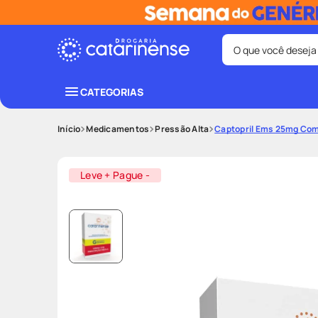
O que você deseja
Termos mais bus
CATEGORIAS
coristina
1
º
Medicamentos
Pressão Alta
Captopril Ems 25mg Co
shampoo
3
º
ozivy
5
º
Leve + Pague -
protetor sol
7
º
fralda pamp
9
º