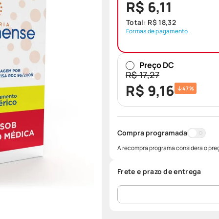
R$ 6,11
Total:
R$
18
,
32
Formas de pagamento
Preço DC
R$
17
,
27
R$
9
,
16
47%
Compra programada
A recompra programa considera o preç
Frete e prazo de entrega