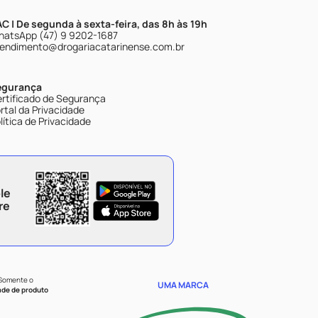
C | De segunda à sexta-feira, das 8h às 19h
atsApp (47) 9 9202-1687
endimento@drogariacatarinense.com.br
egurança
rtificado de Segurança
rtal da Privacidade
lítica de Privacidade
le
re
 Somente o
UMA MARCA
ade de produto