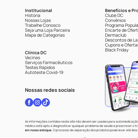
Institucional
Benefícios e P
História
Clube DC
Nossas Lojas
Convênios
Trabalhe Conosco
Programa Popular
Seja uma Loja Parceira
Encarte de Ofer
Mapa de Categorias
Dermaclub
Descontos de La
Cupons e Oferta
Black Friday
Clínica DC
Vacinas
Serviços Farmacêuticos
Testes Rápidos
Autoteste Covid-19
Nossas redes sociais
As informações contidas neste site não devem ser usadas para automedicação 
médico está apto a diagnosticar qualquer problema de saúde e prescrever o 
em nosso estoque.
O processo de separação dos produtos pode levar até dois 