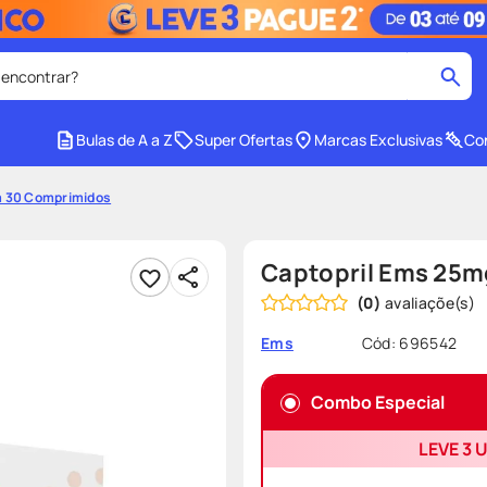
 encontrar?
cados
Bulas de A a Z
Super Ofertas
Marcas Exclusivas
Con
medley
2
º
m 30 Comprimidos
tadalafila
4
º
lenço umedecido
6
º
Captopril Ems 25
ar
desodorante
8
º
(
0
)
ers
teste gravidez
10
º
Cód
:
696542
Ems
Combo Especial
LEVE 3 