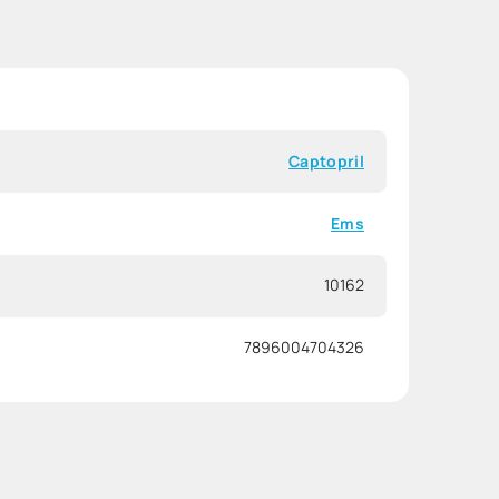
Captopril
Ems
10162
7896004704326