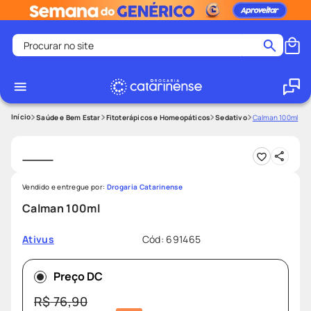
Procurar no site
Termos mais buscados
coristina
1
º
medley
2
º
Saúde e Bem Estar
Fitoterápicos e Homeopáticos
Sedativo
Calman 100ml
fralda
3
º
protetor solar facial
4
º
shampoo
5
º
Vendido e entregue por:
Drogaria Catarinense
tadalafila
6
º
Calman 100ml
mounjaro
7
º
Cód
:
691465
Ativus
ozivy
8
º
lenço umedecido
9
º
Preço DC
protetor solar
10
º
R$
76
,
90