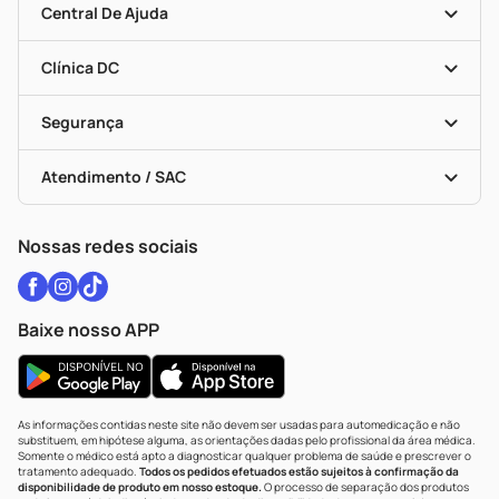
Mapa De Categorias
Convênios
Central De Ajuda
Programa Popular Do Brasil
Encarte De Ofertas
Entrega
Dermaclub
Recompra Programada
Clínica DC
Descontos De Laboratório (PBM)
Medicamentos Com Receita
Cupons E Ofertas
Alomed
Vacinas
Black Friday
Formas De Pagamento
Serviços Farmacêuticos
Segurança
Troca E Devolução
Testes Rápidos
Bulas De A A Z
Autoteste Covid-19
Certificado De Segurança
Políticas De Marketplace
Vacinas
Portal Da Privacidade
Atendimento / SAC
Política De Privacidade
WhatsApp (47) 9202-1687
Atendimento@drogariacatarinense.com.br
Nossas redes sociais
Baixe nosso APP
As informações contidas neste site não devem ser usadas para automedicação e não
substituem, em hipótese alguma, as orientações dadas pelo profissional da área médica.
Somente o médico está apto a diagnosticar qualquer problema de saúde e prescrever o
tratamento adequado.
Todos os pedidos efetuados estão sujeitos à confirmação da
disponibilidade de produto em nosso estoque.
O processo de separação dos produtos