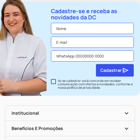
Cadastre-se e receba as
novidades da DC
Cadastrar
Ao se cadastrar você concorda em receber
comunicação com ofertas e novidades, conforme a
nossa
política de privacidade
.
Institucional
História
Nossas Lojas
Benefícios E Promoções
Trabalhe Conosco
Seja Uma Loja Parceira
Clube DC