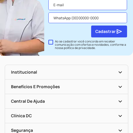
Cadastrar
Ao se cadastrar você concorda em receber
comunicação com ofertas e novidades, conforme a
nossa
política de privacidade
.
Institucional
História
Nossas Lojas
Benefícios E Promoções
Trabalhe Conosco
Seja Uma Loja Parceira
Clube DC
Mapa De Categorias
Convênios
Central De Ajuda
Programa Popular Do Brasil
Encarte De Ofertas
Entrega
Dermaclub
Recompra Programada
Clínica DC
Descontos De Laboratório (PBM)
Medicamentos Com Receita
Cupons E Ofertas
Alomed
Vacinas
Black Friday
Formas De Pagamento
Serviços Farmacêuticos
Segurança