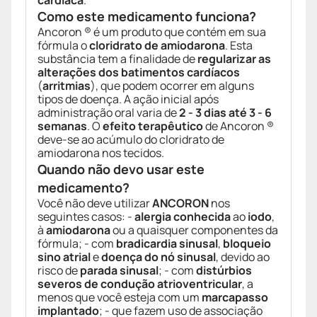
cardíaca
.
Como este medicamento funciona?
Ancoron ® é um produto que contém em sua
fórmula o
cloridrato de amiodarona
. Esta
substância tem a finalidade de
regularizar as
alterações dos batimentos cardíacos
(
arritmias
), que podem ocorrer em alguns
tipos de doença. A ação inicial após
administração oral varia de
2 - 3 dias até 3 - 6
semanas
. O
efeito terapêutico
de Ancoron ®
deve-se ao acúmulo do cloridrato de
amiodarona nos tecidos.
Quando não devo usar este
medicamento?
Você não deve utilizar
ANCORON
nos
seguintes casos: -
alergia conhecida
ao
iodo
,
à
amiodarona
ou a quaisquer componentes da
fórmula; - com
bradicardia sinusal
,
bloqueio
sino atrial
e
doença do nó sinusal
, devido ao
risco de
parada sinusal
; - com
distúrbios
severos de condução atrioventricular
, a
menos que você esteja com um
marcapasso
implantado
; - que fazem uso de associação