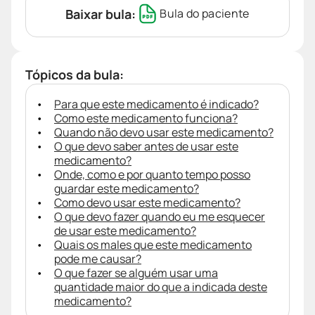
Baixar bula:
Bula do paciente
Tópicos da bula:
Para que este medicamento é indicado?
Como este medicamento funciona?
Quando não devo usar este medicamento?
O que devo saber antes de usar este
medicamento?
Onde, como e por quanto tempo posso
guardar este medicamento?
Como devo usar este medicamento?
O que devo fazer quando eu me esquecer
de usar este medicamento?
Quais os males que este medicamento
pode me causar?
O que fazer se alguém usar uma
quantidade maior do que a indicada deste
medicamento?