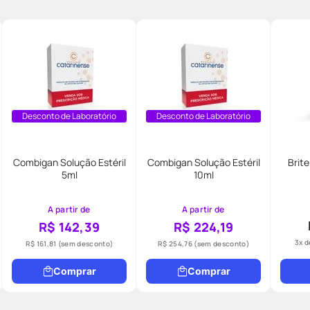
Desconto de Laboratório
Desconto de Laboratório
Combigan Solução Estéril
Combigan Solução Estéril
Brite
5ml
10ml
A partir de
A partir de
R$ 142,39
R$ 224,19
3
x 
R$ 161,81
(sem desconto)
R$ 254,76
(sem desconto)
Comprar
Comprar