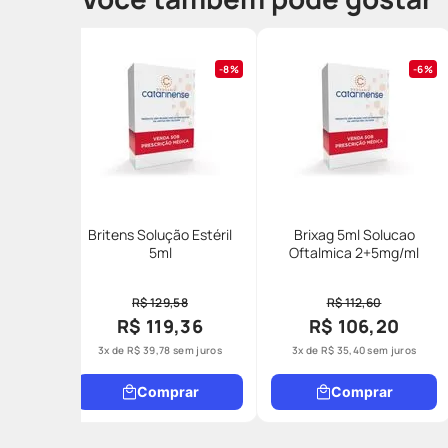
8%
6%
Britens Solução Estéril
Brixag 5ml Solucao
5ml
Oftalmica 2+5mg/ml
R$ 129,58
R$ 112,60
R$ 119,36
R$ 106,20
3
x de
R$
39
,
78
sem juros
3
x de
R$
35
,
40
sem juros
Comprar
Comprar