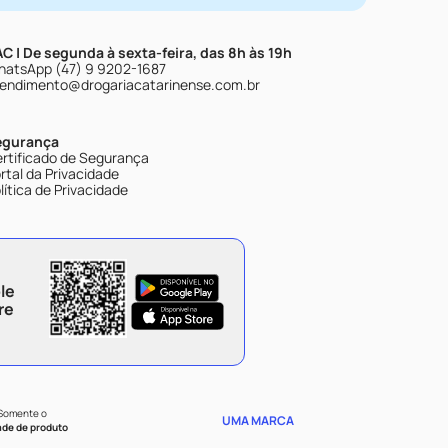
C | De segunda à sexta-feira, das 8h às 19h
atsApp (47) 9 9202-1687
endimento@drogariacatarinense.com.br
egurança
rtificado de Segurança
rtal da Privacidade
lítica de Privacidade
le
re
 Somente o
UMA MARCA
ade de produto