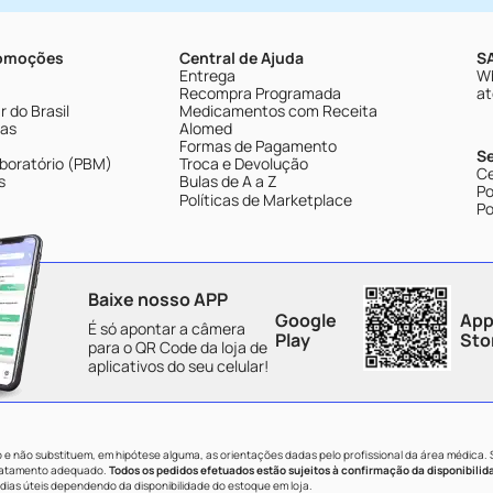
romoções
Central de Ajuda
SA
Entrega
Wh
Recompra Programada
at
 do Brasil
Medicamentos com Receita
tas
Alomed
Formas de Pagamento
S
boratório (PBM)
Troca e Devolução
Ce
s
Bulas de A a Z
Po
Políticas de Marketplace
Po
Baixe nosso APP
Google
App
É só apontar a câmera
Play
Sto
para o QR Code da loja de
aplicativos do seu celular!
e não substituem, em hipótese alguma, as orientações dadas pelo profissional da área médica.
tratamento adequado.
Todos os pedidos efetuados estão sujeitos à confirmação da disponibilid
dias úteis dependendo da disponibilidade do estoque em loja.