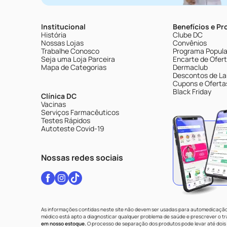
Institucional
Benefícios e P
História
Clube DC
Nossas Lojas
Convênios
Trabalhe Conosco
Programa Popular
Seja uma Loja Parceira
Encarte de Ofer
Mapa de Categorias
Dermaclub
Descontos de La
Cupons e Oferta
Black Friday
Clínica DC
Vacinas
Serviços Farmacêuticos
Testes Rápidos
Autoteste Covid-19
Nossas redes sociais
As informações contidas neste site não devem ser usadas para automedicação 
médico está apto a diagnosticar qualquer problema de saúde e prescrever o 
em nosso estoque.
O processo de separação dos produtos pode levar até dois 