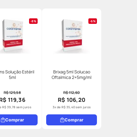
8%
6%
ns Solução Estéril
Brixag 5ml Solucao
5ml
Oftalmica 2+5mg/ml
R$ 129,58
R$ 112,60
R$ 119,36
R$ 106,20
de
R$
39
,
78
sem juros
3
x de
R$
35
,
40
sem juros
Comprar
Comprar