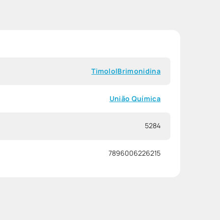
Timolol
Brimonidina
União Química
5284
7896006226215