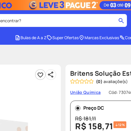
 encontrar?
cados
Bulas de A a Z
Super Ofertas
Marcas Exclusivas
Con
medley
2
º
r facial
shampoo
4
º
lenço umedecido
6
º
Britens Solução Est
protetor solar
8
º
(
0
)
ers
teste gravidez
10
º
Cód
:
73074
União Química
Preço DC
R$
181
,
11
R$
158
,
71
12%