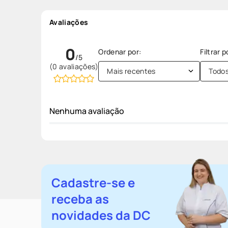
Avaliações
0
(0 avaliações)
Mais recentes
Todo
Nenhuma avaliação
Cadastre-se e
receba as
novidades da DC