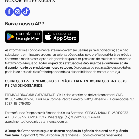
Nossas redes sociais
Baixe nosso APP
As informações contidas neste site não devem ser usadas para automedicação e não
substituem, em hipótese alguma, as orientações dadas pelo profissional da área médica.
Somente o médico está apto a diagnosticar qualquer problema de saúde e prescrever o
tratamento adequado.
Todos os pedidos efetuados estão sujeitos à confirmação da
disponibilidade de produto em nosso estoque.
O processo de separação dos produtos
pode levar até dois dias úteis dependendo da disponibilidade do estoque em loja.
OS PREÇOS APRESENTADOS NO SITE SÃO DIFERENTES DOS PREÇOS DAS LOJAS
FÍSICAS DE NOSSA REDE.
FARMÁCIA DROGARIA CATARINENSE | Cia Latino Americana de Medicamentos | CNPJ:
84.683.481/0012-20 | End: Rua Coronel Pedro Demoro, 1482, Balneário - | Florianópolis- SC
| CEP: 88.075-300
Farmacêutica Responsável: Simone de Souza Santana | CRF/SC: 12106 | IE: 250192233 |
AFE: 0.21597-5 | CMVS - 1593 | WhatsApp: (47) 9 9202-1687 | e-mail:
atendimento@drogariacatarinense.com.br
.
A Drogaria Catarinense segue as determinações da Agência Nacional de Vigilância
Sanitária
| Copyright © 2025 Drogaria Catarinense - Todos os direitos reservados.