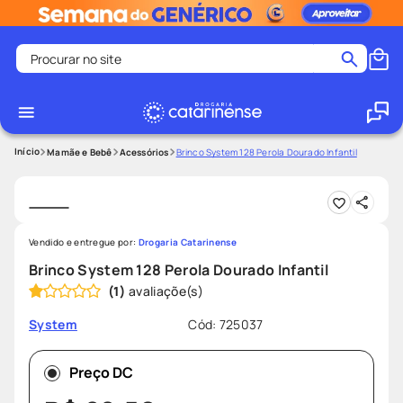
Procurar no site
Termos mais buscados
coristina
1
º
medley
2
º
Mamãe e Bebê
Acessórios
Brinco System 128 Perola Dourado Infantil
shampoo
3
º
tadalafila
4
º
ozivy
5
º
Vendido e entregue por:
Drogaria Catarinense
lenço umedecido
6
º
Brinco System 128 Perola Dourado Infantil
(
1
)
protetor solar
7
º
desodorante
8
º
Cód
:
725037
System
fralda pampers
9
º
Preço DC
teste gravidez
10
º