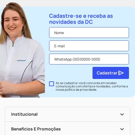
Cadastre-se e receba as
novidades da DC
Cadastrar
Ao se cadastrar você concorda em receber
comunicação com ofertas e novidades, conforme a
nossa
política de privacidade
.
Institucional
História
Nossas Lojas
Benefícios E Promoções
Trabalhe Conosco