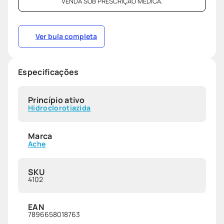
VENDA SOB PRESCRIÇÃO MÉDICA.
Ver bula completa
Especificações
Princípio ativo
Hidroclorotiazida
Marca
Ache
SKU
4102
EAN
7896658018763