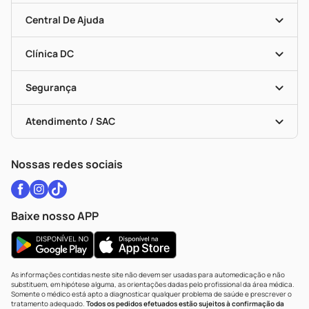
Seja Uma Loja Parceira
Clube DC
Mapa De Categorias
Convênios
Central De Ajuda
Programa Popular Do Brasil
Encarte De Ofertas
Entrega
Dermaclub
Recompra Programada
Clínica DC
Descontos De Laboratório (PBM)
Medicamentos Com Receita
Cupons E Ofertas
Alomed
Vacinas
Black Friday
Formas De Pagamento
Serviços Farmacêuticos
Segurança
Troca E Devolução
Testes Rápidos
Bulas De A A Z
Autoteste Covid-19
Certificado De Segurança
Políticas De Marketplace
Vacinas
Portal Da Privacidade
Atendimento / SAC
Política De Privacidade
WhatsApp (47) 9202-1687
Atendimento@drogariacatarinense.com.br
Nossas redes sociais
Baixe nosso APP
As informações contidas neste site não devem ser usadas para automedicação e não
substituem, em hipótese alguma, as orientações dadas pelo profissional da área médica.
Somente o médico está apto a diagnosticar qualquer problema de saúde e prescrever o
tratamento adequado.
Todos os pedidos efetuados estão sujeitos à confirmação da