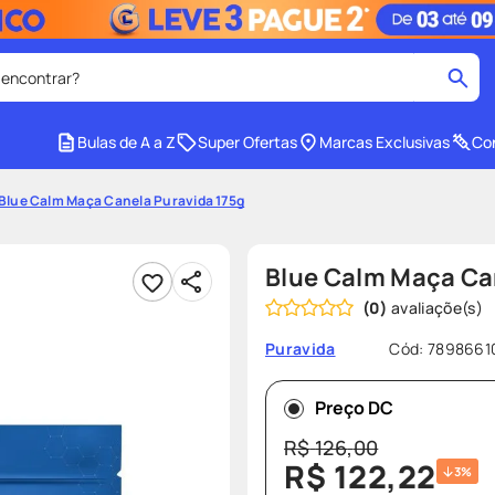
 encontrar?
cados
Bulas de A a Z
Super Ofertas
Marcas Exclusivas
Con
medley
2
º
Blue Calm Maça Canela Puravida 175g
r facial
shampoo
4
º
lenço umedecido
6
º
Blue Calm Maça Ca
protetor solar
8
º
(
0
)
ers
teste gravidez
10
º
Cód
:
7898661
Puravida
Preço DC
R$
126
,
00
R$
122
,
22
3%