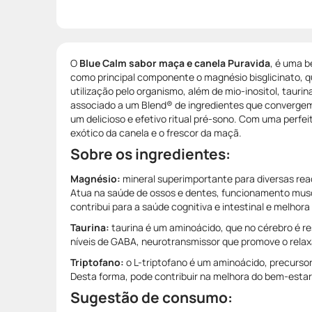
O
Blue Calm sabor maça e canela Puravida
, é uma b
como principal componente o magnésio bisglicinato, q
utilização pelo organismo, além de mio-inositol, taurina
associado a um Blend® de ingredientes que converge
um delicioso e efetivo ritual pré-sono. Com uma perfe
exótico da canela e o frescor da maçã.
Sobre os ingredientes:
Magnésio:
mineral superimportante para diversas rea
Atua na saúde de ossos e dentes, funcionamento musc
contribui para a saúde cognitiva e intestinal e melhor
Taurina:
taurina é um aminoácido, que no cérebro é r
níveis de GABA, neurotransmissor que promove o rela
Triptofano:
o L-triptofano é um aminoácido, precursor
Desta forma, pode contribuir na melhora do bem-esta
Sugestão de consumo: