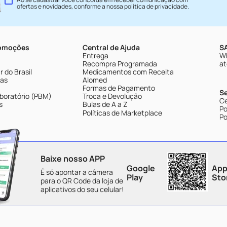
ofertas e novidades, conforme a nossa
política de privacidade
.
romoções
Central de Ajuda
SA
Entrega
Wh
Recompra Programada
at
 do Brasil
Medicamentos com Receita
tas
Alomed
Formas de Pagamento
S
boratório (PBM)
Troca e Devolução
Ce
s
Bulas de A a Z
Po
Políticas de Marketplace
Po
Baixe nosso APP
Google
App
É só apontar a câmera
Play
Sto
para o QR Code da loja de
aplicativos do seu celular!