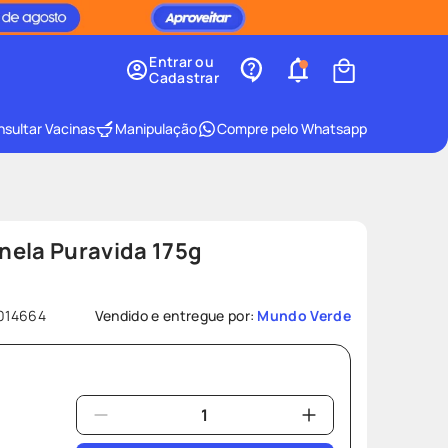
Entrar ou
Cadastrar
sultar Vacinas
Manipulação
Compre pelo Whatsapp
nela Puravida 175g
014664
Vendido e entregue por:
Mundo Verde