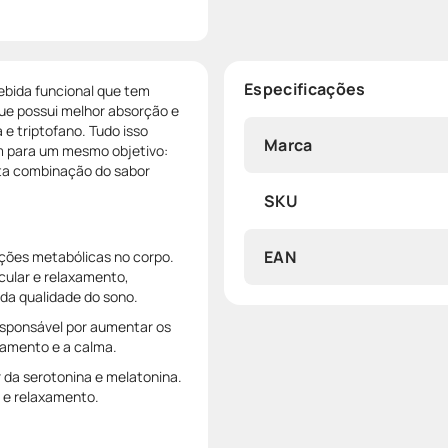
Especificações
ebida funcional que tem
ue possui melhor absorção e
 e triptofano. Tudo isso
Marca
m para um mesmo objetivo:
ita combinação do sabor
SKU
EAN
ções metabólicas no corpo.
ular e relaxamento,
a da qualidade do sono.
esponsável por aumentar os
xamento e a calma.
 da serotonina e melatonina.
r e relaxamento.