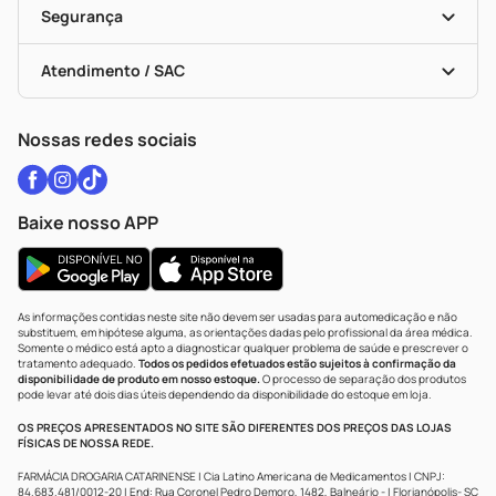
Black Friday
Formas De Pagamento
Serviços Farmacêuticos
Segurança
Troca E Devolução
Testes Rápidos
Bulas De A A Z
Autoteste Covid-19
Certificado De Segurança
Políticas De Marketplace
Vacinas
Portal Da Privacidade
Atendimento / SAC
Política De Privacidade
WhatsApp (47) 9202-1687
Atendimento@drogariacatarinense.com.br
Nossas redes sociais
Baixe nosso APP
As informações contidas neste site não devem ser usadas para automedicação e não
substituem, em hipótese alguma, as orientações dadas pelo profissional da área médica.
Somente o médico está apto a diagnosticar qualquer problema de saúde e prescrever o
tratamento adequado.
Todos os pedidos efetuados estão sujeitos à confirmação da
disponibilidade de produto em nosso estoque.
O processo de separação dos produtos
pode levar até dois dias úteis dependendo da disponibilidade do estoque em loja.
OS PREÇOS APRESENTADOS NO SITE SÃO DIFERENTES DOS PREÇOS DAS LOJAS
FÍSICAS DE NOSSA REDE.
FARMÁCIA DROGARIA CATARINENSE | Cia Latino Americana de Medicamentos | CNPJ:
84.683.481/0012-20 | End: Rua Coronel Pedro Demoro, 1482, Balneário - | Florianópolis- SC