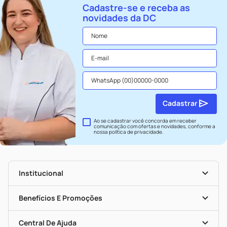
Cadastre-se e receba as
novidades da DC
Cadastrar
Ao se cadastrar você concorda em receber
comunicação com ofertas e novidades, conforme a
nossa
política de privacidade
.
Institucional
História
Nossas Lojas
Benefícios E Promoções
Trabalhe Conosco
Seja Uma Loja Parceira
Clube DC
Mapa De Categorias
Convênios
Central De Ajuda