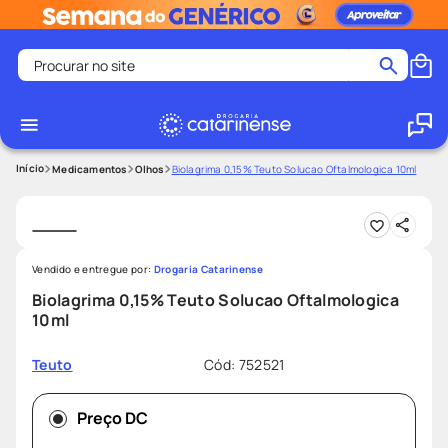
Procurar no site
Termos mais buscados
coristina
1
º
medley
2
º
Medicamentos
Olhos
Biolagrima 0,15% Teuto Solucao Oftalmologica 10ml
protetor solar facial
3
º
shampoo
4
º
tadalafila
5
º
Vendido e entregue por:
Drogaria Catarinense
lenço umedecido
6
º
Biolagrima 0,15% Teuto Solucao Oftalmologica
10ml
ozivy
7
º
protetor solar
8
º
Cód
:
752521
Teuto
fralda pampers
9
º
Preço DC
teste gravidez
10
º