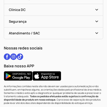
Programa Popular Do Brasil
Encarte De Ofertas
Entrega
Dermaclub
Recompra Programada
Clínica DC
Descontos De Laboratório (PBM)
Medicamentos Com Receita
Cupons E Ofertas
Alomed
Vacinas
Black Friday
Formas De Pagamento
Serviços Farmacêuticos
Segurança
Troca E Devolução
Testes Rápidos
Bulas De A A Z
Autoteste Covid-19
Certificado De Segurança
Políticas De Marketplace
Vacinas
Portal Da Privacidade
Atendimento / SAC
Política De Privacidade
WhatsApp (47) 9202-1687
Atendimento@drogariacatarinense.com.br
Nossas redes sociais
Baixe nosso APP
As informações contidas neste site não devem ser usadas para automedicação e não
substituem, em hipótese alguma, as orientações dadas pelo profissional da área médica.
Somente o médico está apto a diagnosticar qualquer problema de saúde e prescrever o
tratamento adequado.
Todos os pedidos efetuados estão sujeitos à confirmação da
disponibilidade de produto em nosso estoque.
O processo de separação dos produtos
pode levar até dois dias úteis dependendo da disponibilidade do estoque em loja.