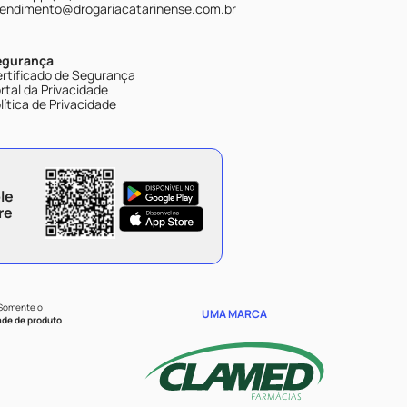
endimento@drogariacatarinense.com.br
egurança
rtificado de Segurança
rtal da Privacidade
lítica de Privacidade
le
re
 Somente o
UMA MARCA
ade de produto