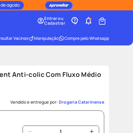
Entrar ou
Cadastrar
sultar Vacinas
Manipulação
Compre pelo Whatsapp
ent Anti-colic Com Fluxo Médio
8
Vendido e entregue por:
Drogaria Catarinense