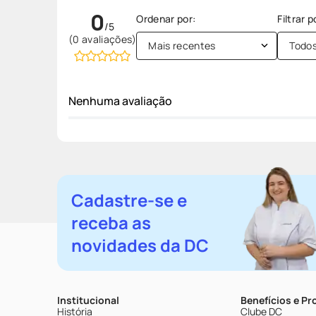
0
(0 avaliações)
Mais recentes
Todo
Nenhuma avaliação
Cadastre-se e
receba as
novidades da DC
Institucional
Benefícios e P
História
Clube DC