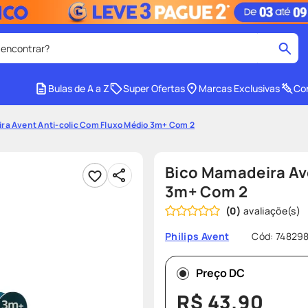
 encontrar?
cados
Bulas de A a Z
Super Ofertas
Marcas Exclusivas
Con
medley
2
º
ra Avent Anti-colic Com Fluxo Médio 3m+ Com 2
r facial
shampoo
4
º
lenço umedecido
6
º
Bico Mamadeira Av
protetor solar
8
º
3m+ Com 2
(
0
)
ez
fralda pampers
10
º
Cód
:
74829
Philips Avent
Preço DC
R$
43
,
90