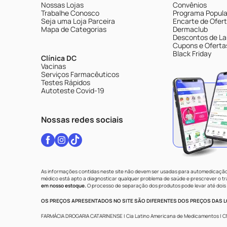
Nossas Lojas
Convênios
Trabalhe Conosco
Programa Popular
Seja uma Loja Parceira
Encarte de Ofer
Mapa de Categorias
Dermaclub
Descontos de La
Cupons e Oferta
Black Friday
Clínica DC
Vacinas
Serviços Farmacêuticos
Testes Rápidos
Autoteste Covid-19
Nossas redes sociais
As informações contidas neste site não devem ser usadas para automedicação 
médico está apto a diagnosticar qualquer problema de saúde e prescrever o 
em nosso estoque.
O processo de separação dos produtos pode levar até dois 
OS PREÇOS APRESENTADOS NO SITE SÃO DIFERENTES DOS PREÇOS DAS LO
FARMÁCIA DROGARIA CATARINENSE | Cia Latino Americana de Medicamentos | CNPJ: 