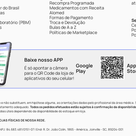
Recompra Programada
at
 do Brasil
Medicamentos com Receita
tas
Alomed
Formas de Pagamento
S
boratório (PBM)
Troca e Devolução
Ce
s
Bulas de A a Z
Po
Políticas de Marketplace
Po
Baixe nosso APP
Google
App
É só apontar a câmera
Play
Sto
para o QR Code da loja de
aplicativos do seu celular!
e não substituem, em hipótese alguma, as orientações dadas pelo profissional da área médica.
tratamento adequado.
Todos os pedidos efetuados estão sujeitos à confirmação da disponibilid
dias úteis dependendo da disponibilidade do estoque em loja.
JAS FÍSICAS DE NOSSA REDE.
84.683.481/0151-07 | End: R. Dr. João Colin, 1865 - América, Joinville - SC, 89204-001