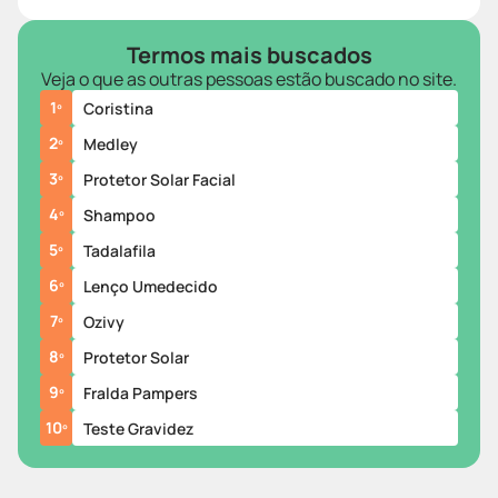
Termos mais buscados
Veja o que as outras pessoas estão buscado no site.
1
º
Coristina
2
º
Medley
3
º
Protetor Solar Facial
4
º
Shampoo
5
º
Tadalafila
6
º
Lenço Umedecido
7
º
Ozivy
8
º
Protetor Solar
9
º
Fralda Pampers
10
º
Teste Gravidez