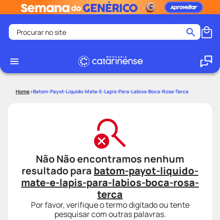
Procurar no site
Termos mais buscados
coristina
1
º
medley
2
º
Batom-Payot-Liquido-Mate-E-Lapis-Para-Labios-Boca-Rosa-Terca
protetor solar facial
3
º
shampoo
4
º
tadalafila
5
º
lenço umedecido
6
º
Não Não encontramos nenhum
ozivy
7
º
resultado para
batom-payot-liquido-
protetor solar
8
º
mate-e-lapis-para-labios-boca-rosa-
fralda pampers
terca
9
º
Por favor, verifique o termo digitado ou tente
teste gravidez
10
º
pesquisar com outras palavras.