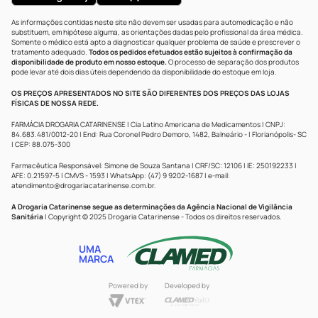
As informações contidas neste site não devem ser usadas para automedicação e não
substituem, em hipótese alguma, as orientações dadas pelo profissional da área médica.
Somente o médico está apto a diagnosticar qualquer problema de saúde e prescrever o
tratamento adequado.
Todos os pedidos efetuados estão sujeitos à confirmação da
disponibilidade de produto em nosso estoque.
O processo de separação dos produtos
pode levar até dois dias úteis dependendo da disponibilidade do estoque em loja.
OS PREÇOS APRESENTADOS NO SITE SÃO DIFERENTES DOS PREÇOS DAS LOJAS
FÍSICAS DE NOSSA REDE.
FARMÁCIA DROGARIA CATARINENSE | Cia Latino Americana de Medicamentos | CNPJ:
84.683.481/0012-20 | End: Rua Coronel Pedro Demoro, 1482, Balneário - | Florianópolis- SC
| CEP: 88.075-300
Farmacêutica Responsável: Simone de Souza Santana | CRF/SC: 12106 | IE: 250192233 |
AFE: 0.21597-5 | CMVS - 1593 | WhatsApp: (47) 9 9202-1687 | e-mail:
atendimento@drogariacatarinense.com.br
.
A Drogaria Catarinense segue as determinações da Agência Nacional de Vigilância
Sanitária
| Copyright © 2025 Drogaria Catarinense - Todos os direitos reservados.
UMA
MARCA
Powered by
Developed by