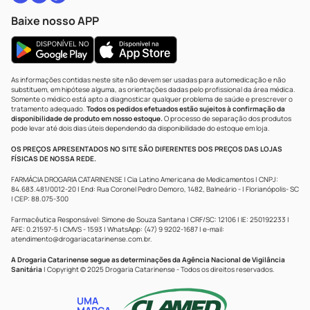
Baixe nosso APP
As informações contidas neste site não devem ser usadas para automedicação e não
substituem, em hipótese alguma, as orientações dadas pelo profissional da área médica.
Somente o médico está apto a diagnosticar qualquer problema de saúde e prescrever o
tratamento adequado.
Todos os pedidos efetuados estão sujeitos à confirmação da
disponibilidade de produto em nosso estoque.
O processo de separação dos produtos
pode levar até dois dias úteis dependendo da disponibilidade do estoque em loja.
OS PREÇOS APRESENTADOS NO SITE SÃO DIFERENTES DOS PREÇOS DAS LOJAS
FÍSICAS DE NOSSA REDE.
FARMÁCIA DROGARIA CATARINENSE | Cia Latino Americana de Medicamentos | CNPJ:
84.683.481/0012-20 | End: Rua Coronel Pedro Demoro, 1482, Balneário - | Florianópolis- SC
| CEP: 88.075-300
Farmacêutica Responsável: Simone de Souza Santana | CRF/SC: 12106 | IE: 250192233 |
AFE: 0.21597-5 | CMVS - 1593 | WhatsApp: (47) 9 9202-1687 | e-mail:
atendimento@drogariacatarinense.com.br
.
A Drogaria Catarinense segue as determinações da Agência Nacional de Vigilância
Sanitária
| Copyright © 2025 Drogaria Catarinense - Todos os direitos reservados.
UMA