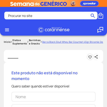
Procurar no site
Termos mais buscados
coristina
1
º
medley
2
º
Dieta e
Barrinhas
Barra Black Skull Whey Bar Gourmet 45gr Brownie De C
Suplemento
e Snacks
shampoo
3
º
tadalafila
4
º
ozivy
5
º
lenço umedecido
6
º
Este produto não está disponível no
momento
protetor solar
7
º
desodorante
8
º
Quero saber quando estiver disponível
fralda pampers
9
º
teste gravidez
10
º