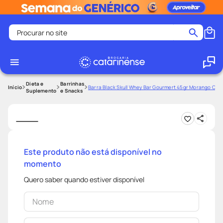
Procurar no site
Termos mais buscados
coristina
1
º
medley
2
º
Dieta e
Barrinhas
Barra Black Skull Whey Bar Gourmert 45gr Morango Co
Suplemento
e Snacks
shampoo
3
º
tadalafila
4
º
ozivy
5
º
lenço umedecido
6
º
Este produto não está disponível no
momento
protetor solar
7
º
desodorante
8
º
Quero saber quando estiver disponível
fralda pampers
9
º
teste gravidez
10
º