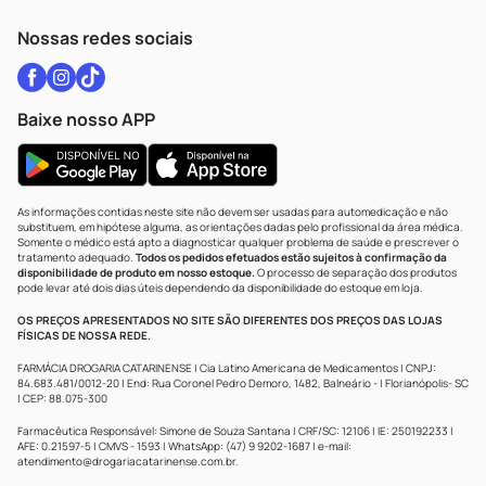
WhatsApp (47) 9202-1687
Atendimento@drogariacatarinense.com.br
Nossas redes sociais
Baixe nosso APP
As informações contidas neste site não devem ser usadas para automedicação e não
substituem, em hipótese alguma, as orientações dadas pelo profissional da área médica.
Somente o médico está apto a diagnosticar qualquer problema de saúde e prescrever o
tratamento adequado.
Todos os pedidos efetuados estão sujeitos à confirmação da
disponibilidade de produto em nosso estoque.
O processo de separação dos produtos
pode levar até dois dias úteis dependendo da disponibilidade do estoque em loja.
OS PREÇOS APRESENTADOS NO SITE SÃO DIFERENTES DOS PREÇOS DAS LOJAS
FÍSICAS DE NOSSA REDE.
FARMÁCIA DROGARIA CATARINENSE | Cia Latino Americana de Medicamentos | CNPJ:
84.683.481/0012-20 | End: Rua Coronel Pedro Demoro, 1482, Balneário - | Florianópolis- SC
| CEP: 88.075-300
Farmacêutica Responsável: Simone de Souza Santana | CRF/SC: 12106 | IE: 250192233 |
AFE: 0.21597-5 | CMVS - 1593 | WhatsApp: (47) 9 9202-1687 | e-mail:
atendimento@drogariacatarinense.com.br
.