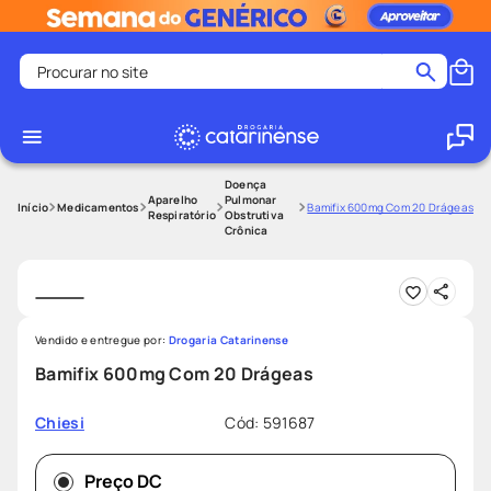
Procurar no site
Termos mais buscados
coristina
1
º
medley
2
º
Doença
Aparelho
Pulmonar
Medicamentos
Bamifix 600mg Com 20 Drágeas
Respiratório
Obstrutiva
shampoo
3
º
Crônica
tadalafila
4
º
ozivy
5
º
lenço umedecido
6
º
Vendido e entregue por:
Drogaria Catarinense
protetor solar
7
º
Bamifix 600mg Com 20 Drágeas
desodorante
8
º
Cód
:
591687
Chiesi
fralda pampers
9
º
teste gravidez
10
º
Preço DC