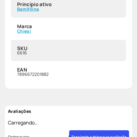
Princípio ativo
Bamifilina
Marca
Chiesi
SKU
6616
EAN
7896672201882
Avaliações
Carregando…
Faça login e deixe sua avaliação