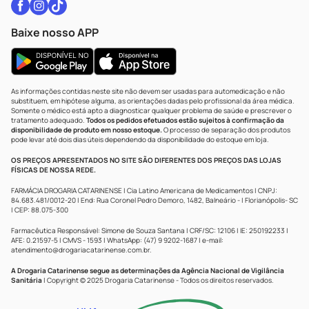
Baixe nosso APP
As informações contidas neste site não devem ser usadas para automedicação e não
substituem, em hipótese alguma, as orientações dadas pelo profissional da área médica.
Somente o médico está apto a diagnosticar qualquer problema de saúde e prescrever o
tratamento adequado.
Todos os pedidos efetuados estão sujeitos à confirmação da
disponibilidade de produto em nosso estoque.
O processo de separação dos produtos
pode levar até dois dias úteis dependendo da disponibilidade do estoque em loja.
OS PREÇOS APRESENTADOS NO SITE SÃO DIFERENTES DOS PREÇOS DAS LOJAS
FÍSICAS DE NOSSA REDE.
FARMÁCIA DROGARIA CATARINENSE | Cia Latino Americana de Medicamentos | CNPJ:
84.683.481/0012-20 | End: Rua Coronel Pedro Demoro, 1482, Balneário - | Florianópolis- SC
| CEP: 88.075-300
Farmacêutica Responsável: Simone de Souza Santana | CRF/SC: 12106 | IE: 250192233 |
AFE: 0.21597-5 | CMVS - 1593 | WhatsApp: (47) 9 9202-1687 | e-mail:
atendimento@drogariacatarinense.com.br
.
A Drogaria Catarinense segue as determinações da Agência Nacional de Vigilância
Sanitária
| Copyright © 2025 Drogaria Catarinense - Todos os direitos reservados.