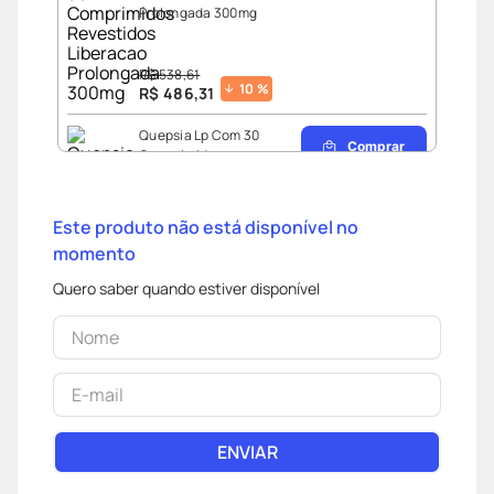
Prolongada 300mg
R$
538
,
61
10
%
R$
486
,
31
Quepsia Lp Com 30
Comprar
Comprimidos
Revestidos De
Liberacao Prolongada
300mg
Este produto não está disponível no
momento
Quero saber quando estiver disponível
R$
516
,
20
12
%
R$
457
,
90
Seroquel Xro 300mg
Comprar
Com 30 Comprimidos
R$
1
.
103
,
53
7
%
ENVIAR
R$
1
.
028
,
05