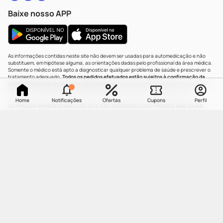
Baixe nosso APP
As informações contidas neste site não devem ser usadas para automedicação e não
substituem, em hipótese alguma, as orientações dadas pelo profissional da área médica.
Somente o médico está apto a diagnosticar qualquer problema de saúde e prescrever o
tratamento adequado.
Todos os pedidos efetuados estão sujeitos à confirmação da
disponibilidade de produto em nosso estoque.
O processo de separação dos produtos
pode levar até dois dias úteis dependendo da disponibilidade do estoque em loja.
Home
Notificações
Ofertas
Cupons
Perfil
OS PREÇOS APRESENTADOS NO SITE SÃO DIFERENTES DOS PREÇOS DAS LOJAS
FÍSICAS DE NOSSA REDE.
FARMÁCIA DROGARIA CATARINENSE | Cia Latino Americana de Medicamentos | CNPJ:
84.683.481/0012-20 | End: Rua Coronel Pedro Demoro, 1482, Balneário - | Florianópolis- SC
| CEP: 88.075-300
Farmacêutica Responsável: Simone de Souza Santana | CRF/SC: 12106 | IE: 250192233 |
AFE: 0.21597-5 | CMVS - 1593 | WhatsApp: (47) 9 9202-1687 | e-mail:
atendimento@drogariacatarinense.com.br
.
A Drogaria Catarinense segue as determinações da Agência Nacional de Vigilância
Sanitária
| Copyright © 2025 Drogaria Catarinense - Todos os direitos reservados.
UMA
MARCA