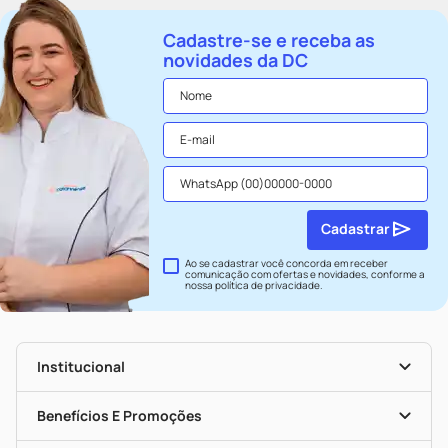
Cadastre-se e receba as
novidades da DC
Cadastrar
Ao se cadastrar você concorda em receber
comunicação com ofertas e novidades, conforme a
nossa
política de privacidade
.
Institucional
História
Nossas Lojas
Benefícios E Promoções
Trabalhe Conosco
Seja Uma Loja Parceira
Clube DC