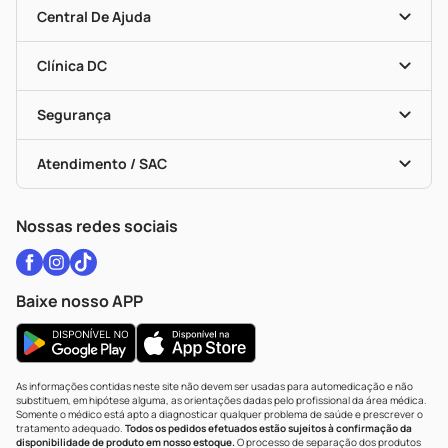
Mapa De Categorias
Convênios
Central De Ajuda
Programa Popular Do Brasil
Encarte De Ofertas
Entrega
Dermaclub
Recompra Programada
Clínica DC
Descontos De Laboratório (PBM)
Medicamentos Com Receita
Cupons E Ofertas
Alomed
Vacinas
Black Friday
Formas De Pagamento
Serviços Farmacêuticos
Segurança
Troca E Devolução
Testes Rápidos
Bulas De A A Z
Autoteste Covid-19
Certificado De Segurança
Políticas De Marketplace
Vacinas
Portal Da Privacidade
Atendimento / SAC
Política De Privacidade
WhatsApp (47) 9202-1687
Atendimento@drogariacatarinense.com.br
Nossas redes sociais
Baixe nosso APP
As informações contidas neste site não devem ser usadas para automedicação e não
substituem, em hipótese alguma, as orientações dadas pelo profissional da área médica.
Somente o médico está apto a diagnosticar qualquer problema de saúde e prescrever o
tratamento adequado.
Todos os pedidos efetuados estão sujeitos à confirmação da
disponibilidade de produto em nosso estoque.
O processo de separação dos produtos