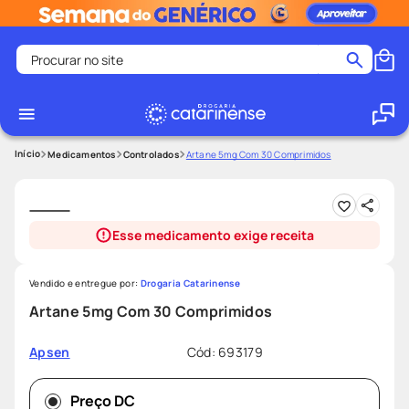
Procurar no site
Termos mais buscados
coristina
1
º
medley
2
º
Medicamentos
Controlados
Artane 5mg Com 30 Comprimidos
shampoo
3
º
tadalafila
4
º
Esse medicamento exige receita
ozivy
5
º
lenço umedecido
6
º
Vendido e entregue por:
Drogaria Catarinense
protetor solar
7
º
Artane 5mg Com 30 Comprimidos
desodorante
8
º
Cód
:
693179
Apsen
fralda pampers
9
º
teste gravidez
10
º
Preço DC