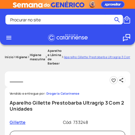
Procurar no site
Termos mais buscados
coristina
1
º
medley
2
º
Aparelho
Higiene
e Lâmina
Higiene
Aparelho Gillette Prestobarba Ultragrip 3 Com 2
masculina
de
protetor solar facial
3
º
Barbear
shampoo
4
º
tadalafila
5
º
lenço umedecido
6
º
Vendido e entregue por:
Drogaria Catarinense
ozivy
7
º
Aparelho Gillette Prestobarba Ultragrip 3 Com 2
Unidades
protetor solar
8
º
fralda pampers
9
º
Cód
:
733248
Gillette
teste gravidez
10
º