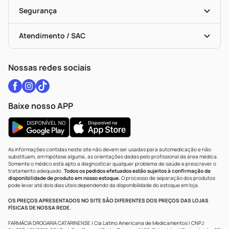
Cupons E Ofertas
Alomed
Vacinas
Black Friday
Formas De Pagamento
Serviços Farmacêuticos
Segurança
Troca E Devolução
Testes Rápidos
Bulas De A A Z
Autoteste Covid-19
Certificado De Segurança
Políticas De Marketplace
Vacinas
Portal Da Privacidade
Atendimento / SAC
Política De Privacidade
WhatsApp (47) 9202-1687
Atendimento@drogariacatarinense.com.br
Nossas redes sociais
Baixe nosso APP
As informações contidas neste site não devem ser usadas para automedicação e não
substituem, em hipótese alguma, as orientações dadas pelo profissional da área médica.
Somente o médico está apto a diagnosticar qualquer problema de saúde e prescrever o
tratamento adequado.
Todos os pedidos efetuados estão sujeitos à confirmação da
disponibilidade de produto em nosso estoque.
O processo de separação dos produtos
pode levar até dois dias úteis dependendo da disponibilidade do estoque em loja.
OS PREÇOS APRESENTADOS NO SITE SÃO DIFERENTES DOS PREÇOS DAS LOJAS
FÍSICAS DE NOSSA REDE.
FARMÁCIA DROGARIA CATARINENSE | Cia Latino Americana de Medicamentos | CNPJ: