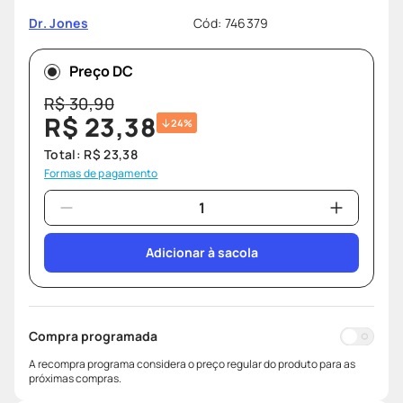
sabonete liquido
8
º
Cód
:
746379
Dr. Jones
desodorante
9
º
protetor solar
Preço DC
10
º
R$
30
,
90
R$
23
,
38
24%
Total:
R$
23
,
38
Formas de pagamento
Adicionar à sacola
Compra programada
A recompra programa considera o preço regular do produto para as
próximas compras.