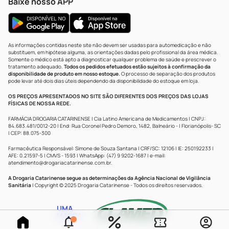
Baixe nosso APP
As informações contidas neste site não devem ser usadas para automedicação e não
substituem, em hipótese alguma, as orientações dadas pelo profissional da área médica.
Somente o médico está apto a diagnosticar qualquer problema de saúde e prescrever o
tratamento adequado.
Todos os pedidos efetuados estão sujeitos à confirmação da
disponibilidade de produto em nosso estoque.
O processo de separação dos produtos
pode levar até dois dias úteis dependendo da disponibilidade do estoque em loja.
OS PREÇOS APRESENTADOS NO SITE SÃO DIFERENTES DOS PREÇOS DAS LOJAS
FÍSICAS DE NOSSA REDE.
FARMÁCIA DROGARIA CATARINENSE | Cia Latino Americana de Medicamentos | CNPJ:
84.683.481/0012-20 | End: Rua Coronel Pedro Demoro, 1482, Balneário - | Florianópolis- SC
| CEP: 88.075-300
Farmacêutica Responsável: Simone de Souza Santana | CRF/SC: 12106 | IE: 250192233 |
AFE: 0.21597-5 | CMVS - 1593 | WhatsApp: (47) 9 9202-1687 | e-mail:
atendimento@drogariacatarinense.com.br
.
A Drogaria Catarinense segue as determinações da Agência Nacional de Vigilância
Sanitária
| Copyright © 2025 Drogaria Catarinense - Todos os direitos reservados.
UMA
MARCA