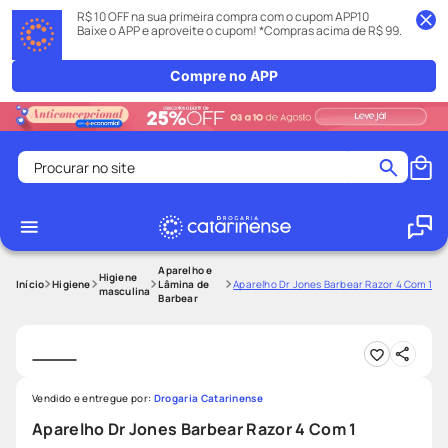
R$ 10 OFF na sua primeira compra com o cupom APP10
Baixe o APP e aproveite o cupom! *Compras acima de R$ 99.
Compre no APP
Procurar no site
Termos mais buscados
coristina
1
º
medley
2
º
Aparelho e
Higiene
Higiene
Lâmina de
Aparelho Dr Jones Barbear Razor 4 Com 1
masculina
Barbear
fralda
3
º
protetor solar facial
4
º
shampoo
5
º
tadalafila
6
º
Vendido e entregue por:
Drogaria Catarinense
Aparelho Dr Jones Barbear Razor 4 Com 1
lenço umedecido
7
º