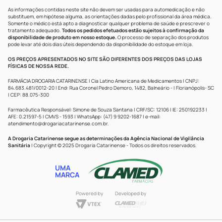
As informações contidas neste site não devem ser usadas para automedicação e não
substituem, em hipótese alguma, as orientações dadas pelo profissional da área médica.
Somente o médico está apto a diagnosticar qualquer problema de saúde e prescrever o
tratamento adequado.
Todos os pedidos efetuados estão sujeitos à confirmação da
disponibilidade de produto em nosso estoque.
O processo de separação dos produtos
pode levar até dois dias úteis dependendo da disponibilidade do estoque em loja.
OS PREÇOS APRESENTADOS NO SITE SÃO DIFERENTES DOS PREÇOS DAS LOJAS
FÍSICAS DE NOSSA REDE.
FARMÁCIA DROGARIA CATARINENSE | Cia Latino Americana de Medicamentos | CNPJ:
84.683.481/0012-20 | End: Rua Coronel Pedro Demoro, 1482, Balneário - | Florianópolis- SC
| CEP: 88.075-300
Farmacêutica Responsável: Simone de Souza Santana | CRF/SC: 12106 | IE: 250192233 |
AFE: 0.21597-5 | CMVS - 1593 | WhatsApp: (47) 9 9202-1687 | e-mail:
atendimento@drogariacatarinense.com.br
.
A Drogaria Catarinense segue as determinações da Agência Nacional de Vigilância
Sanitária
| Copyright © 2025 Drogaria Catarinense - Todos os direitos reservados.
UMA
MARCA
Powered by
Developed by