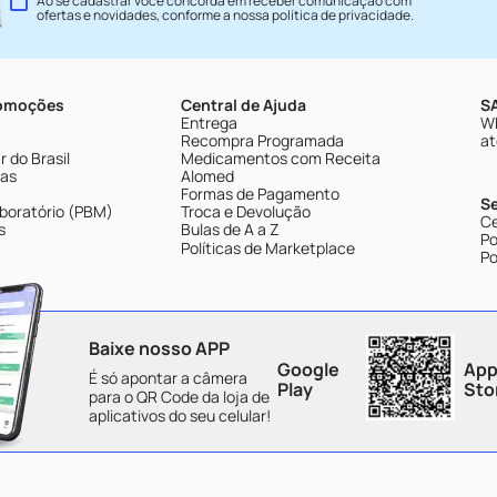
Ao se cadastrar você concorda em receber comunicação com
ofertas e novidades, conforme a nossa
política de privacidade
.
romoções
Central de Ajuda
SA
Entrega
Wh
Recompra Programada
at
 do Brasil
Medicamentos com Receita
tas
Alomed
Formas de Pagamento
S
boratório (PBM)
Troca e Devolução
Ce
s
Bulas de A a Z
Po
Políticas de Marketplace
Po
Baixe nosso APP
Google
App
É só apontar a câmera
Play
Sto
para o QR Code da loja de
aplicativos do seu celular!