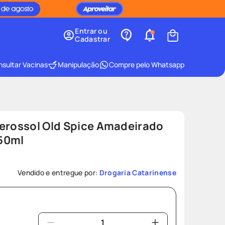
Entrar ou
Cadastrar
sultar Vacinas
Manipulação
Compre pelo Whatsapp
Aerossol Old Spice Amadeirado
50ml
Vendido e entregue por:
Drogaria Catarinense