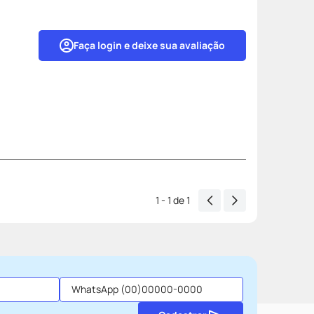
Faça login e deixe sua avaliação
1 - 1
de
1