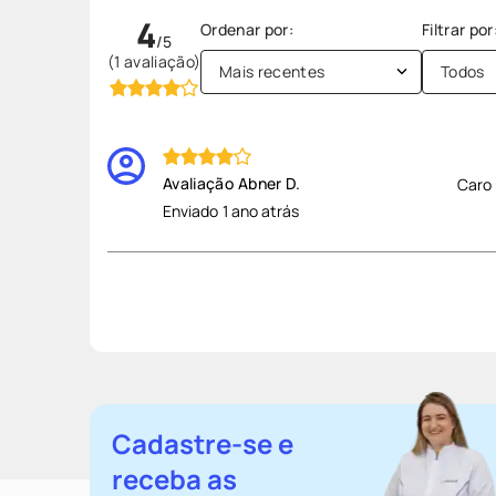
4
(1 avaliação)
Mais recentes
Todos
Abner D.
Caro
Enviado
1 ano atrás
Cadastre-se e
receba as