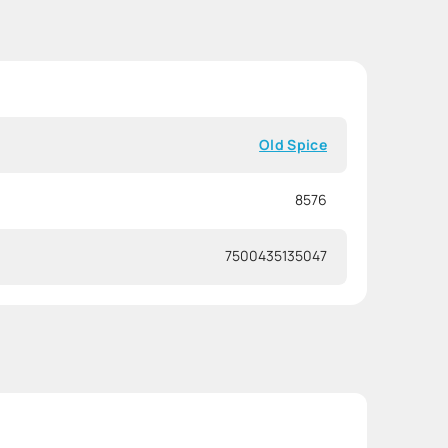
Old Spice
8576
7500435135047