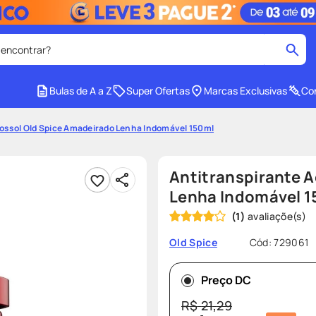
 encontrar?
cados
Bulas de A a Z
Super Ofertas
Marcas Exclusivas
Con
medley
2
º
ossol Old Spice Amadeirado Lenha Indomável 150ml
protetor solar facial
4
º
tadalafila
6
º
Antitranspirante 
ozivy
8
º
Lenha Indomável 1
(
1
)
cido
protetor solar
10
º
Cód
:
729061
Old Spice
Preço DC
R$
21
,
29