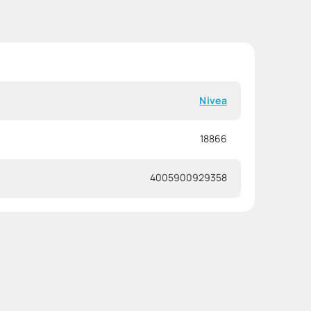
Nivea
18866
4005900929358