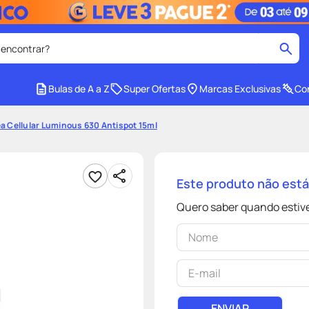
 encontrar?
cados
Bulas de A a Z
Super Ofertas
Marcas Exclusivas
Con
medley
2
º
ea Cellular Luminous 630 Antispot 15ml
protetor solar facial
4
º
tadalafila
6
º
Este produto não est
ozivy
8
º
Quero saber quando estive
cido
protetor solar
10
º
ENVIAR