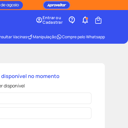
Entrar ou
Cadastrar
sultar Vacinas
Manipulação
Compre pelo Whatsapp
á disponível no momento
r disponível