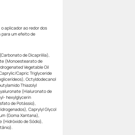
o aplicador ao redor dos
 para um efeito de
(Carbonato de Dicaprilila),
rate (Monoestearato de
Hydrogenated Vegetable Oil
aprylic/Capric Triglyceride
oglicerídeos), Octyldodecanol
butylamido Thiazolyl
Hyaluronate (Hialuronato de
yl- hexylglycerin
osfato de Potássio),
idrogenados), Caprylyl Glycol
 Gum (Goma Xantana),
 (Hidróxido de Sódio),
tânio).