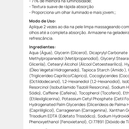
- 71% de melhora na luminosidade;
- Textura suave de rápida absorção
- Proporciona um olhar iluminado e mais jovem;;
Modo de Uso:
Aplique 2 vezes ao dia na pele limpa massageando com 
olhos até a completa absorção. Armazene na geladeira
refrescância.
Ingredientes:
Aqua (Água), Glycerin (Glicerol), Dicaprylyl Carbonate 
Methylpropanediol (Metilpropanodiol), Glyceryl Stea
Glicerila), Cetearyl Alcohol (Álcool Cetoestearílico), 
(Óleo Vegetal Hidrogenado), Tapioca Starch (Amido ), C
(Triglicerídeo Caprílico/Cáprico), Cocoglycerides (Coc
(Octildodecanol), 1,2-Hexanediol (1,2-Hexanodiol), Iso
Resorcinol (Isobutilamido Tiazolil Resorcina), Sodium 
Sódio), Caffeine (Cafeína), Tocopherol (Tocoferol), Eth
(Etilexilglicerina), Potassium Cetyl Phosphate (Cetil F
Hydrogenated Palm Glycerides (Glicerídeos de Palma H
(Caprililglicol), Carrageenan (Carragenina), Xanthan
Trisodium EDTA (Edetato Trissódico), Sodium Hydroxide
Phenoxyethanol (Fenoxietanol), CI 77891 (Dióxido de Ti