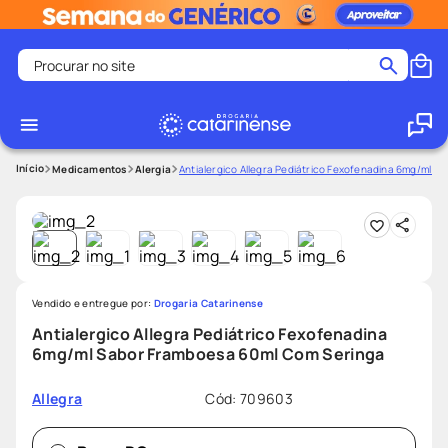
Procurar no site
Termos mais buscados
coristina
1
º
medley
2
º
Medicamentos
Alergia
Antialergico Allegra Pediátrico Fexofenadina 6mg/ml 
fralda
3
º
protetor solar facial
4
º
shampoo
5
º
tadalafila
6
º
Vendido e entregue por:
Drogaria Catarinense
mounjaro
7
º
Antialergico Allegra Pediátrico Fexofenadina
6mg/ml Sabor Framboesa 60ml Com Seringa
ozivy
8
º
lenço umedecido
9
º
Cód
:
709603
Allegra
protetor solar
10
º