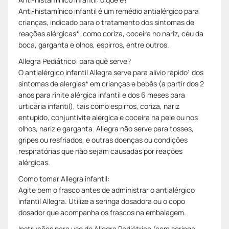
Anti-histamínico infantil é um remédio antialérgico para
crianças, indicado para o tratamento dos sintomas de
reações alérgicas*, como coriza, coceira no nariz, céu da
boca, garganta e olhos, espirros, entre outros.
Allegra Pediátrico: para quê serve?
O antialérgico infantil Allegra serve para alívio rápido¹ dos
sintomas de alergias* em crianças e bebês (a partir dos 2
anos para rinite alérgica infantil e dos 6 meses para
urticária infantil), tais como espirros, coriza, nariz
entupido, conjuntivite alérgica e coceira na pele ou nos
olhos, nariz e garganta. Allegra não serve para tosses,
gripes ou resfriados, e outras doenças ou condições
respiratórias que não sejam causadas por reações
alérgicas.
Como tomar Allegra infantil:
Agite bem o frasco antes de administrar o antialérgico
infantil Allegra. Utilize a seringa dosadora ou o copo
dosador que acompanha os frascos na embalagem.
Instruções para uso de Allegra Pediátrico (com seringa