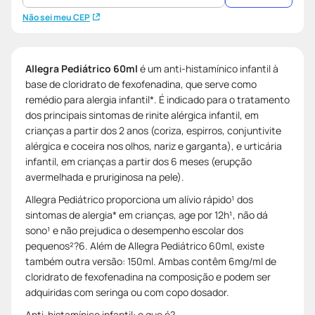
Não sei meu CEP
Allegra Pediátrico 60ml
é um anti-histamínico infantil à
base de cloridrato de fexofenadina, que serve como
remédio para alergia infantil*. É indicado para o tratamento
dos principais sintomas de rinite alérgica infantil, em
crianças a partir dos 2 anos (coriza, espirros, conjuntivite
alérgica e coceira nos olhos, nariz e garganta), e urticária
infantil, em crianças a partir dos 6 meses (erupção
avermelhada e pruriginosa na pele).
Allegra Pediátrico proporciona um alívio rápido¹ dos
sintomas de alergia* em crianças, age por 12h¹, não dá
sono¹ e não prejudica o desempenho escolar dos
pequenos²?6. Além de Allegra Pediátrico 60ml, existe
também outra versão: 150ml. Ambas contêm 6mg/ml de
cloridrato de fexofenadina na composição e podem ser
adquiridas com seringa ou com copo dosador.
Anti-histamínico infantil: o que é?