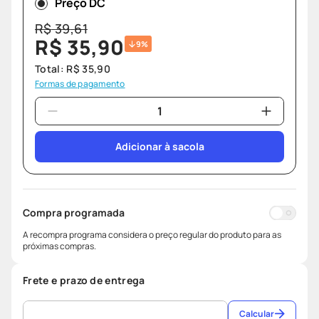
Preço DC
R$
39
,
61
R$
35
,
90
9%
Total:
R$
35
,
90
Formas de pagamento
Adicionar à sacola
Compra programada
A recompra programa considera o preço regular do produto para as
próximas compras.
Frete e prazo de entrega
Calcular