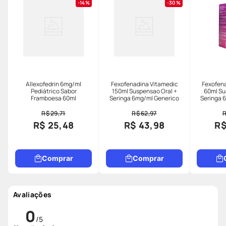
14%
30%
Allexofedrin 6mg/ml
Fexofenadina Vitamedic
Fexofena
Pediátrico Sabor
150ml Suspensao Oral +
60ml Su
Framboesa 60ml
Seringa 6mg/ml Generico
Seringa 
R$ 29,71
R$ 62,97
R
R$ 25,48
R$ 43,98
R$
Comprar
Comprar
Avaliações
0