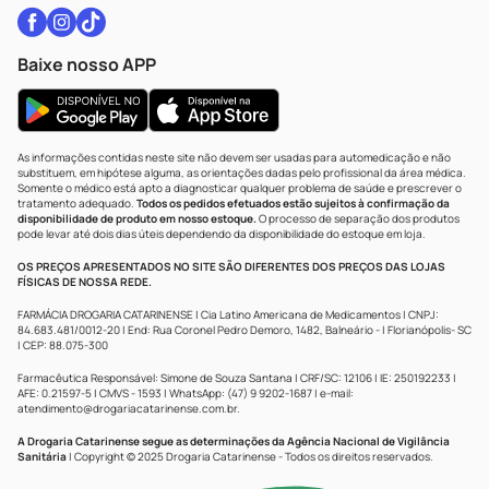
Baixe nosso APP
As informações contidas neste site não devem ser usadas para automedicação e não
substituem, em hipótese alguma, as orientações dadas pelo profissional da área médica.
Somente o médico está apto a diagnosticar qualquer problema de saúde e prescrever o
tratamento adequado.
Todos os pedidos efetuados estão sujeitos à confirmação da
disponibilidade de produto em nosso estoque.
O processo de separação dos produtos
pode levar até dois dias úteis dependendo da disponibilidade do estoque em loja.
OS PREÇOS APRESENTADOS NO SITE SÃO DIFERENTES DOS PREÇOS DAS LOJAS
FÍSICAS DE NOSSA REDE.
FARMÁCIA DROGARIA CATARINENSE | Cia Latino Americana de Medicamentos | CNPJ:
84.683.481/0012-20 | End: Rua Coronel Pedro Demoro, 1482, Balneário - | Florianópolis- SC
| CEP: 88.075-300
Farmacêutica Responsável: Simone de Souza Santana | CRF/SC: 12106 | IE: 250192233 |
AFE: 0.21597-5 | CMVS - 1593 | WhatsApp: (47) 9 9202-1687 | e-mail:
atendimento@drogariacatarinense.com.br
.
A Drogaria Catarinense segue as determinações da Agência Nacional de Vigilância
Sanitária
| Copyright © 2025 Drogaria Catarinense - Todos os direitos reservados.