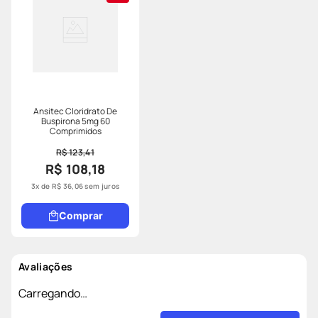
Ansitec Cloridrato De
Buspirona 5mg 60
Comprimidos
R$ 123,41
R$ 108,18
3
x de
R$
36
,
06
sem juros
Comprar
Avaliações
Carregando…