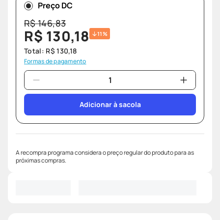
Preço DC
R$
146
,
83
R$
130
,
18
11%
Total:
R$
130
,
18
Formas de pagamento
Adicionar à sacola
A recompra programa considera o preço regular do produto para as
próximas compras.