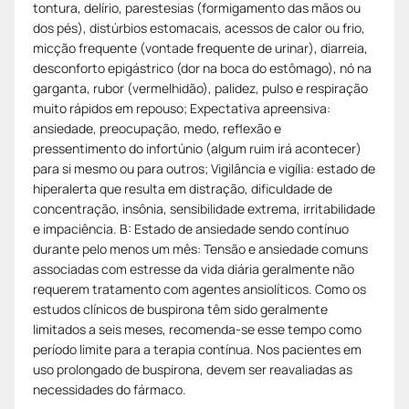
tontura, delírio, parestesias (formigamento das mãos ou
dos pés), distúrbios estomacais, acessos de calor ou frio,
micção frequente (vontade frequente de urinar), diarreia,
desconforto epigástrico (dor na boca do estômago), nó na
garganta, rubor (vermelhidão), palidez, pulso e respiração
muito rápidos em repouso; Expectativa apreensiva:
ansiedade, preocupação, medo, reflexão e
pressentimento do infortúnio (algum ruim irá acontecer)
para si mesmo ou para outros; Vigilância e vigília: estado de
hiperalerta que resulta em distração, dificuldade de
concentração, insônia, sensibilidade extrema, irritabilidade
e impaciência. B: Estado de ansiedade sendo contínuo
durante pelo menos um mês: Tensão e ansiedade comuns
associadas com estresse da vida diária geralmente não
requerem tratamento com agentes ansiolíticos. Como os
estudos clínicos de buspirona têm sido geralmente
limitados a seis meses, recomenda-se esse tempo como
período limite para a terapia contínua. Nos pacientes em
uso prolongado de buspirona, devem ser reavaliadas as
necessidades do fármaco.