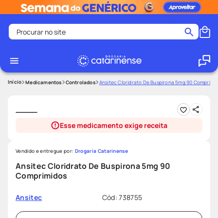
Procurar no site
Termos mais buscados
coristina
1
º
medley
2
º
Medicamentos
Controlados
Ansitec Cloridrato De Buspirona 5mg 90 Comprimi
shampoo
3
º
tadalafila
4
º
Esse medicamento exige receita
ozivy
5
º
lenço umedecido
6
º
Vendido e entregue por:
Drogaria Catarinense
protetor solar
7
º
Ansitec Cloridrato De Buspirona 5mg 90
Comprimidos
desodorante
8
º
fralda pampers
9
º
Cód
:
738755
Ansitec
teste gravidez
10
º