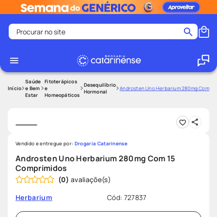
Procurar no site
Termos mais buscados
coristina
1
º
medley
2
º
Saúde
Fitoterápicos
Desequilíbrio
e Bem
e
Androsten Uno Herbarium 280mg Com 15
Hormonal
Estar
Homeopáticos
fralda
3
º
protetor solar facial
4
º
shampoo
5
º
tadalafila
6
º
Vendido e entregue por:
Drogaria Catarinense
Androsten Uno Herbarium 280mg Com 15
lenço umedecido
7
º
Comprimidos
sabonete liquido
8
º
(
0
)
desodorante
9
º
Cód
:
727837
Herbarium
protetor solar
10
º