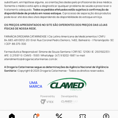
substituem, em hipótese alguma, as orientações dadas pelo profissional da área médica.
Somente o médico está apto a diagnosticar qualquer problema de saúde e prescrever o
tratamento adequado.
Todos os pedidos efetuados estão sujeitos à confirmação da
disponibilidade de produto em nosso estoque.
O processo de separação dos produtos
pode levar até dois dias úteis dependendo da disponibilidade do estoque em loja.
OS PREÇOS APRESENTADOS NO SITE SÃO DIFERENTES DOS PREÇOS DAS LOJAS
FÍSICAS DE NOSSA REDE.
FARMÁCIA DROGARIA CATARINENSE | Cia Latino Americana de Medicamentos | CNPJ:
84.683.481/0012-20 | End: Rua Coronel Pedro Demoro, 1482, Balneário - | Florianópolis- SC
| CEP: 88.075-300
Farmacêutica Responsável: Simone de Souza Santana | CRF/SC: 12106 | IE: 250192233 |
AFE: 0.21597-5 | CMVS - 1593 | WhatsApp: (47) 9 9202-1687 | e-mail:
atendimento@drogariacatarinense.com.br
.
A Drogaria Catarinense segue as determinações da Agência Nacional de Vigilância
Sanitária
| Copyright © 2025 Drogaria Catarinense - Todos os direitos reservados.
UMA
MARCA
Powered by
Developed by