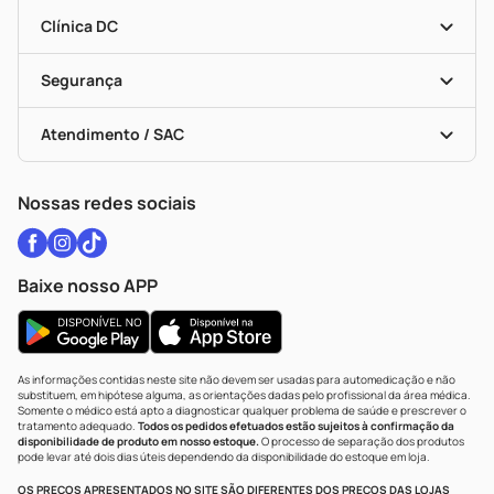
Encarte De Ofertas
Entrega
Dermaclub
Recompra Programada
Clínica DC
Descontos De Laboratório (PBM)
Medicamentos Com Receita
Cupons E Ofertas
Alomed
Vacinas
Black Friday
Formas De Pagamento
Serviços Farmacêuticos
Segurança
Troca E Devolução
Testes Rápidos
Bulas De A A Z
Autoteste Covid-19
Certificado De Segurança
Políticas De Marketplace
Vacinas
Portal Da Privacidade
Atendimento / SAC
Política De Privacidade
WhatsApp (47) 9202-1687
Atendimento@drogariacatarinense.com.br
Nossas redes sociais
Baixe nosso APP
As informações contidas neste site não devem ser usadas para automedicação e não
substituem, em hipótese alguma, as orientações dadas pelo profissional da área médica.
Somente o médico está apto a diagnosticar qualquer problema de saúde e prescrever o
tratamento adequado.
Todos os pedidos efetuados estão sujeitos à confirmação da
disponibilidade de produto em nosso estoque.
O processo de separação dos produtos
pode levar até dois dias úteis dependendo da disponibilidade do estoque em loja.
OS PREÇOS APRESENTADOS NO SITE SÃO DIFERENTES DOS PREÇOS DAS LOJAS