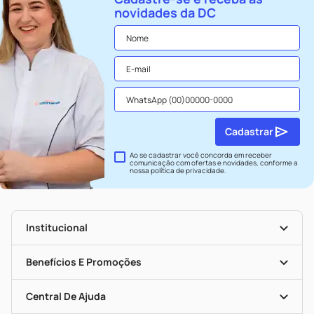
novidades da DC
Cadastrar
Ao se cadastrar você concorda em receber
comunicação com ofertas e novidades, conforme a
nossa
política de privacidade
.
Institucional
História
Nossas Lojas
Benefícios E Promoções
Trabalhe Conosco
Seja Uma Loja Parceira
Clube DC
Mapa De Categorias
Convênios
Central De Ajuda
Programa Popular Do Brasil