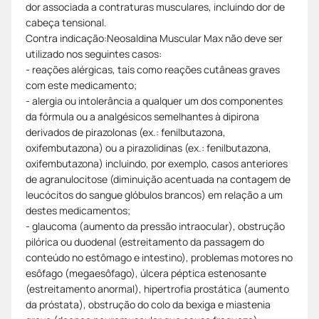
dor associada a contraturas musculares, incluindo dor de
cabeça tensional.
Contra indicação:Neosaldina Muscular Max não deve ser
utilizado nos seguintes casos:
- reações alérgicas, tais como reações cutâneas graves
com este medicamento;
- alergia ou intolerância a qualquer um dos componentes
da fórmula ou a analgésicos semelhantes à dipirona
derivados de pirazolonas (ex.: fenilbutazona,
oxifembutazona) ou a pirazolidinas (ex.: fenilbutazona,
oxifembutazona) incluindo, por exemplo, casos anteriores
de agranulocitose (diminuição acentuada na contagem de
leucócitos do sangue glóbulos brancos) em relação a um
destes medicamentos;
- glaucoma (aumento da pressão intraocular), obstrução
pilórica ou duodenal (estreitamento da passagem do
conteúdo no estômago e intestino), problemas motores no
esôfago (megaesôfago), úlcera péptica estenosante
(estreitamento anormal), hipertrofia prostática (aumento
da próstata), obstrução do colo da bexiga e miastenia