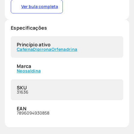
Ver bula completa
Especificações
Princípio ativo
Cafeina
Dipirona
Orfenadrina
Marca
Neosaldina
SKU
31636
EAN
7896094930858