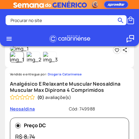
Procurar no site
Dor e
Medicamentos
Analgésico E Relaxante Muscular Neosaldina Muscular Ma
Termos mais buscados
Febre
coristina
1
º
medley
2
º
protetor solar facial
3
º
shampoo
4
º
Vendido e entregue por:
Drogaria Catarinense
tadalafila
5
º
Analgésico E Relaxante Muscular Neosaldina
Muscular Max Dipirona 4 Comprimidos
lenço umedecido
6
º
(
0
)
ozivy
7
º
Cód
:
749988
Neosaldina
protetor solar
8
º
teste gravidez
9
º
Preço DC
fralda pampers
10
º
R$
8
,
74