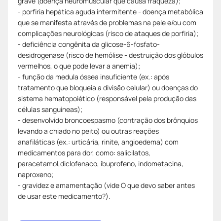
grave (doença neuromuscular que causa fraqueza);
- porfiria hepática aguda intermitente - doença metabólica
que se manifesta através de problemas na pele e/ou com
complicações neurológicas (risco de ataques de porfiria);
- deficiência congênita da glicose-6-fosfato-
desidrogenase (risco de hemólise - destruição dos glóbulos
vermelhos, o que pode levar a anemia);
- função da medula óssea insuficiente (ex.: após
tratamento que bloqueia a divisão celular) ou doenças do
sistema hematopoiético (responsável pela produção das
células sanguíneas);
- desenvolvido broncoespasmo (contração dos brônquios
levando a chiado no peito) ou outras reações
anafiláticas (ex.: urticária, rinite, angioedema) com
medicamentos para dor, como: salicilatos,
paracetamol,diclofenaco, ibuprofeno, indometacina,
naproxeno;
- gravidez e amamentação (vide O que devo saber antes
de usar este medicamento?).