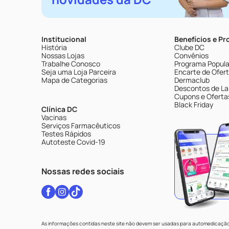
Institucional
Benefícios e P
História
Clube DC
Nossas Lojas
Convênios
Trabalhe Conosco
Programa Popular
Seja uma Loja Parceira
Encarte de Ofer
Mapa de Categorias
Dermaclub
Descontos de La
Cupons e Oferta
Black Friday
Clínica DC
Vacinas
Serviços Farmacêuticos
Testes Rápidos
Autoteste Covid-19
Nossas redes sociais
As informações contidas neste site não devem ser usadas para automedicação 