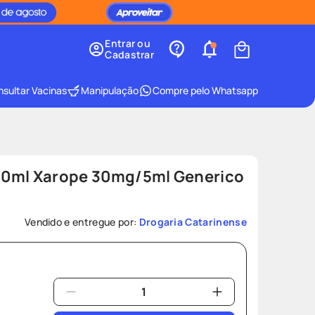
Entrar ou
Cadastrar
sultar Vacinas
Manipulação
Compre pelo Whatsapp
20ml Xarope 30mg/5ml Generico
Vendido e entregue por:
Drogaria Catarinense