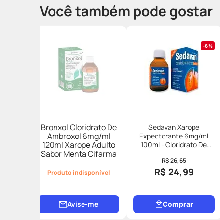
Você também pode gostar
6%
Bronxol Cloridrato De
Sedavan Xarope
Ambroxol 6mg/ml
Expectorante 6mg/ml
120ml Xarope Adulto
100ml - Cloridrato De
Sabor Menta Cifarma
Ambroxol Alivia A Tosse
R$ 26,65
R$ 24,99
Produto indisponível
Avise-me
Comprar