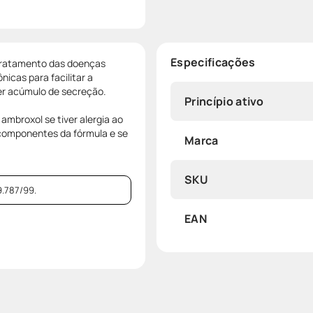
Especificações
 tratamento das doenças
icas para facilitar a
er acúmulo de secreção.
Princípio ativo
mbroxol se tiver alergia ao
 componentes da fórmula e se
Marca
SKU
.787/99.
EAN