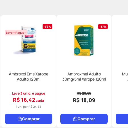
36%
37%
Leve + Pague -
Ambroxol Ems Xarope
Ambroxmel Adulto
Mu
Adulto 120ml
30mg/5ml Xarope 120ml
Leve 3 unid. e pague
R$ 28,65
R$ 16,42
R$ 18,09
cada
1 un. por
R$ 24,63
Comprar
Comprar