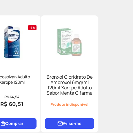
6%
Bronxol Cloridrato De
cosolvan Adulto
Ambroxol 6mg/ml
Xarope 120ml
120ml Xarope Adulto
Sabor Menta Cifarma
R$ 64,54
R$ 60,51
Produto indisponível
Avise-me
Comprar