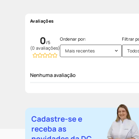
Avaliações
0
(0 avaliações)
Mais recentes
Todo
Nenhuma avaliação
Cadastre-se e
receba as
novidades da DC