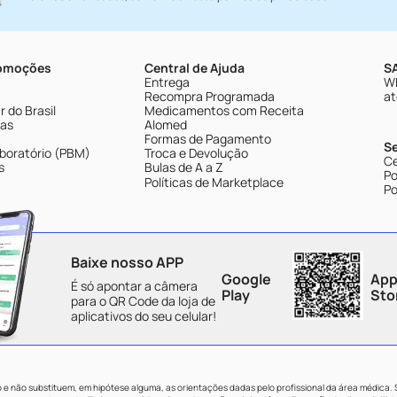
romoções
Central de Ajuda
SA
Entrega
Wh
Recompra Programada
at
 do Brasil
Medicamentos com Receita
tas
Alomed
Formas de Pagamento
S
boratório (PBM)
Troca e Devolução
Ce
s
Bulas de A a Z
Po
Políticas de Marketplace
Po
Baixe nosso APP
Google
App
É só apontar a câmera
Play
Sto
para o QR Code da loja de
aplicativos do seu celular!
e não substituem, em hipótese alguma, as orientações dadas pelo profissional da área médica.