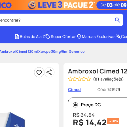
 encontrar?
cados
Bulas de A a Z
Super Ofertas
Marcas Exclusivas
Con
medley
2
º
Ambroxol Cimed 120ml Xarope 30mg/5ml Generico
r facial
shampoo
4
º
lenço umedecido
6
º
Ambroxol Cimed 1
protetor solar
8
º
(
0
)
ez
fralda pampers
10
º
Cód
:
741979
Cimed
Preço DC
R$
34
,
54
R$
14
,
42
58%