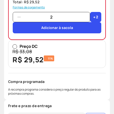
Total:
R$
29
,
52
Formas de pagamento
+
2
Adicionar à sacola
Preço DC
R$
33
,
08
R$
29
,
52
11%
Compra programada
A recompra programa considera o preço regular do produto para as
próximas compras.
Frete e prazo de entrega