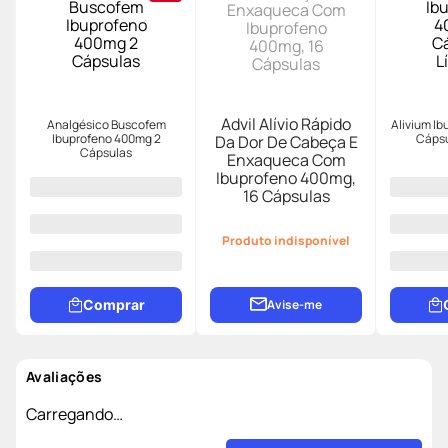
10%
Advil Alívio Rápido
Da Dor De Cabeça E
Analgésico Buscofem
Enxaqueca Com
Alivium I
Ibuprofeno 400mg 2
Cápsu
Ibuprofeno 400mg,
Cápsulas
16 Cápsulas
R$ 7,87
R
R$ 7,06
R
Produto indisponível
Comprar
Avise-me
Avaliações
Carregando…