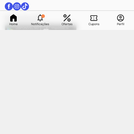
Baixe nosso APP
Home
Notificações
Ofertas
Cupons
Perfil
As informações contidas neste site não devem ser usadas para automedicação e não
substituem, em hipótese alguma, as orientações dadas pelo profissional da área médica.
Somente o médico está apto a diagnosticar qualquer problema de saúde e prescrever o
tratamento adequado.
Todos os pedidos efetuados estão sujeitos à confirmação da
disponibilidade de produto em nosso estoque.
O processo de separação dos produtos
pode levar até dois dias úteis dependendo da disponibilidade do estoque em loja.
OS PREÇOS APRESENTADOS NO SITE SÃO DIFERENTES DOS PREÇOS DAS LOJAS
FÍSICAS DE NOSSA REDE.
FARMÁCIA DROGARIA CATARINENSE | Cia Latino Americana de Medicamentos | CNPJ:
84.683.481/0012-20 | End: Rua Coronel Pedro Demoro, 1482, Balneário - | Florianópolis- SC
| CEP: 88.075-300
Farmacêutica Responsável: Simone de Souza Santana | CRF/SC: 12106 | IE: 250192233 |
AFE: 0.21597-5 | CMVS - 1593 | WhatsApp: (47) 9 9202-1687 | e-mail:
atendimento@drogariacatarinense.com.br
.
A Drogaria Catarinense segue as determinações da Agência Nacional de Vigilância
Sanitária
| Copyright © 2025 Drogaria Catarinense - Todos os direitos reservados.