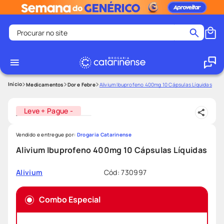
Procurar no site
Termos mais buscados
coristina
1
º
medley
2
º
Medicamentos
Dor e Febre
Alivium Ibuprofeno 400mg 10 Cápsulas Líquidas
fralda
3
º
Leve + Pague -
protetor solar facial
4
º
shampoo
5
º
Vendido e entregue por:
Drogaria Catarinense
tadalafila
6
º
Alivium Ibuprofeno 400mg 10 Cápsulas Líquidas
lenço umedecido
7
º
Cód
:
730997
Alivium
sabonete liquido
8
º
desodorante
9
º
Combo Especial
protetor solar
10
º