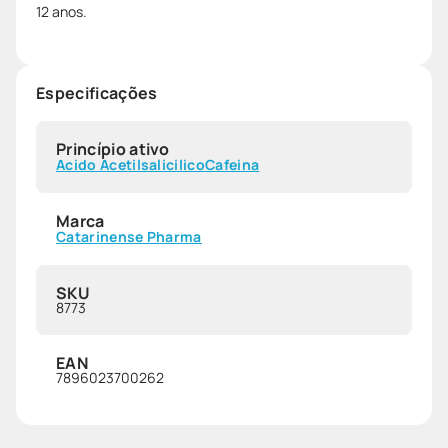
12 anos.
Especificações
Princípio ativo
Acido Acetilsalicilico
Cafeina
Marca
Catarinense Pharma
SKU
8773
EAN
7896023700262