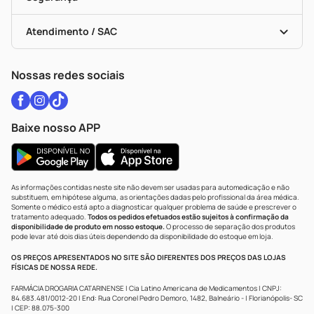
Troca E Devolução
Testes Rápidos
Bulas De A A Z
Autoteste Covid-19
Certificado De Segurança
Políticas De Marketplace
Vacinas
Portal Da Privacidade
Atendimento / SAC
Política De Privacidade
WhatsApp (47) 9202-1687
Atendimento@drogariacatarinense.com.br
Nossas redes sociais
Baixe nosso APP
As informações contidas neste site não devem ser usadas para automedicação e não
substituem, em hipótese alguma, as orientações dadas pelo profissional da área médica.
Somente o médico está apto a diagnosticar qualquer problema de saúde e prescrever o
tratamento adequado.
Todos os pedidos efetuados estão sujeitos à confirmação da
disponibilidade de produto em nosso estoque.
O processo de separação dos produtos
pode levar até dois dias úteis dependendo da disponibilidade do estoque em loja.
OS PREÇOS APRESENTADOS NO SITE SÃO DIFERENTES DOS PREÇOS DAS LOJAS
FÍSICAS DE NOSSA REDE.
FARMÁCIA DROGARIA CATARINENSE | Cia Latino Americana de Medicamentos | CNPJ:
84.683.481/0012-20 | End: Rua Coronel Pedro Demoro, 1482, Balneário - | Florianópolis- SC
| CEP: 88.075-300