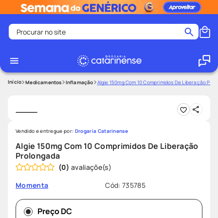
Procurar no site
Termos mais buscados
coristina
1
º
medley
2
º
Medicamentos
Inflamação
Algie 150mg Com 10 Comprimidos De Liberação Pro
fralda
3
º
protetor solar facial
4
º
shampoo
5
º
Vendido e entregue por:
Drogaria Catarinense
tadalafila
6
º
Algie 150mg Com 10 Comprimidos De Liberação
Prolongada
lenço umedecido
7
º
(
0
)
sabonete liquido
8
º
Cód
:
735785
Momenta
desodorante
9
º
protetor solar
10
º
Preço DC