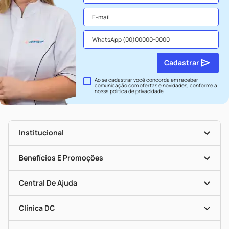
Cadastrar
Ao se cadastrar você concorda em receber
comunicação com ofertas e novidades, conforme a
nossa
política de privacidade
.
Institucional
História
Nossas Lojas
Benefícios E Promoções
Trabalhe Conosco
Seja Uma Loja Parceira
Clube DC
Mapa De Categorias
Convênios
Central De Ajuda
Programa Popular Do Brasil
Encarte De Ofertas
Entrega
Dermaclub
Recompra Programada
Clínica DC
Descontos De Laboratório (PBM)
Medicamentos Com Receita
Cupons E Ofertas
Alomed
Vacinas