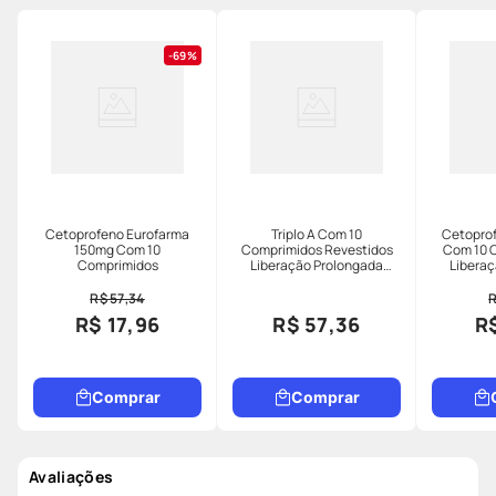
69%
Cetoprofeno Eurofarma
Triplo A Com 10
Cetopro
150mg Com 10
Comprimidos Revestidos
Com 10 
Comprimidos
Liberação Prolongada
Liberaç
150mg
R$ 57,34
R
R$ 17,96
R$ 57,36
R$
Comprar
Comprar
Avaliações