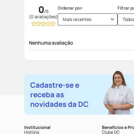
0
(0 avaliações)
Mais recentes
Todo
Nenhuma avaliação
Cadastre-se e
receba as
novidades da DC
Institucional
Benefícios e P
História
Clube DC