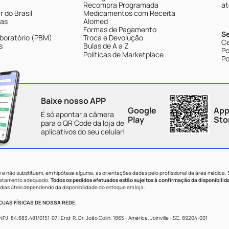
Recompra Programada
at
 do Brasil
Medicamentos com Receita
tas
Alomed
Formas de Pagamento
S
boratório (PBM)
Troca e Devolução
Ce
s
Bulas de A a Z
Po
Políticas de Marketplace
Po
Baixe nosso APP
Google
App
É só apontar a câmera
Play
Sto
para o QR Code da loja de
aplicativos do seu celular!
e não substituem, em hipótese alguma, as orientações dadas pelo profissional da área médica.
tratamento adequado.
Todos os pedidos efetuados estão sujeitos à confirmação da disponibilid
dias úteis dependendo da disponibilidade do estoque em loja.
JAS FÍSICAS DE NOSSA REDE.
84.683.481/0151-07 | End: R. Dr. João Colin, 1865 - América, Joinville - SC, 89204-001