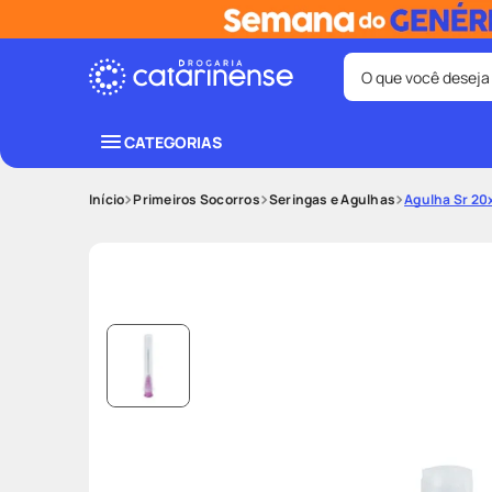
O que você deseja
Termos mais bus
CATEGORIAS
coristina
1
º
Primeiros Socorros
Seringas e Agulhas
Agulha Sr 20
protetor sola
3
º
tadalafila
5
º
ozivy
7
º
fralda pamp
9
º