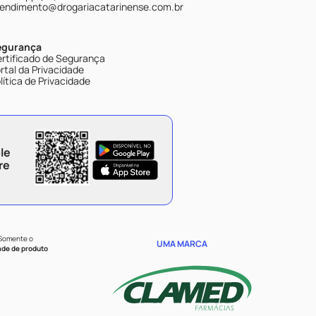
endimento@drogariacatarinense.com.br
egurança
rtificado de Segurança
rtal da Privacidade
lítica de Privacidade
le
re
 Somente o
UMA MARCA
ade de produto