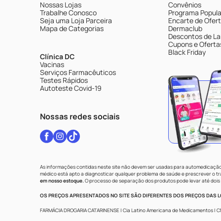
Nossas Lojas
Convênios
Trabalhe Conosco
Programa Popular
Seja uma Loja Parceira
Encarte de Ofer
Mapa de Categorias
Dermaclub
Descontos de La
Cupons e Oferta
Black Friday
Clínica DC
Vacinas
Serviços Farmacêuticos
Testes Rápidos
Autoteste Covid-19
Nossas redes sociais
As informações contidas neste site não devem ser usadas para automedicação 
médico está apto a diagnosticar qualquer problema de saúde e prescrever o 
em nosso estoque.
O processo de separação dos produtos pode levar até dois 
OS PREÇOS APRESENTADOS NO SITE SÃO DIFERENTES DOS PREÇOS DAS LO
FARMÁCIA DROGARIA CATARINENSE | Cia Latino Americana de Medicamentos | CNPJ: 