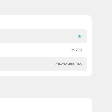
Sr
39289
7842826800043