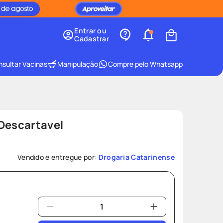
Entrar ou
Cadastrar
sultar Vacinas
Manipulação
Compre pelo Whatsapp
 Descartavel
Vendido e entregue por:
Drogaria Catarinense