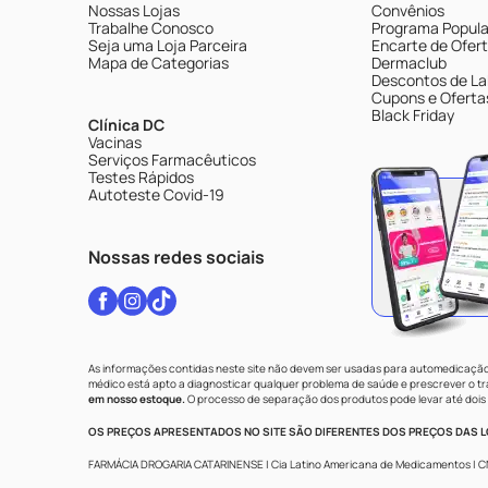
Nossas Lojas
Convênios
Trabalhe Conosco
Programa Popular
Seja uma Loja Parceira
Encarte de Ofer
Mapa de Categorias
Dermaclub
Descontos de La
Cupons e Oferta
Black Friday
Clínica DC
Vacinas
Serviços Farmacêuticos
Testes Rápidos
Autoteste Covid-19
Nossas redes sociais
As informações contidas neste site não devem ser usadas para automedicação 
médico está apto a diagnosticar qualquer problema de saúde e prescrever o 
em nosso estoque.
O processo de separação dos produtos pode levar até dois 
OS PREÇOS APRESENTADOS NO SITE SÃO DIFERENTES DOS PREÇOS DAS LO
FARMÁCIA DROGARIA CATARINENSE | Cia Latino Americana de Medicamentos | CNPJ: 