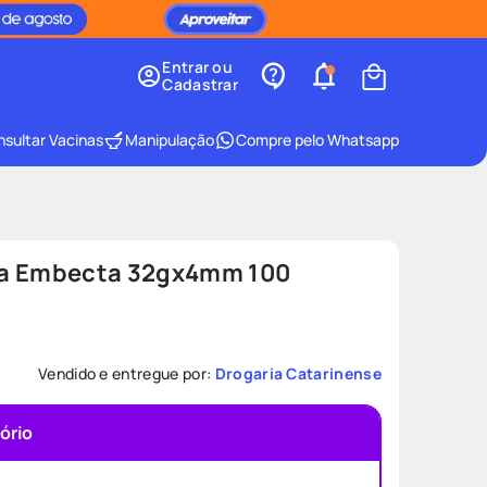
Entrar ou
Cadastrar
sultar Vacinas
Manipulação
Compre pelo Whatsapp
ta Embecta 32gx4mm 100
Vendido e entregue por:
Drogaria Catarinense
ório