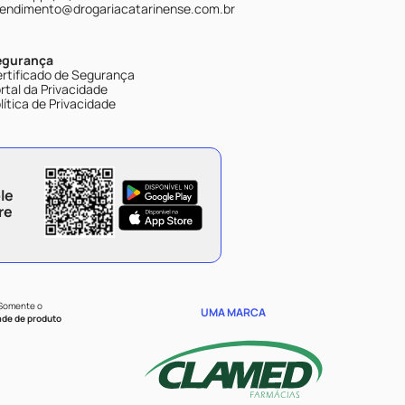
endimento@drogariacatarinense.com.br
egurança
rtificado de Segurança
rtal da Privacidade
lítica de Privacidade
le
re
 Somente o
UMA MARCA
ade de produto