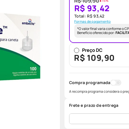
R$ 109,90
15
%
R$ 93,42
Total:
R$ 93,42
Formas de pagamento
*O valor final varia conforme o 
Benefício oferecido por:
FACILIT
Preço DC
R$
109
,
90
Compra programada
A recompra programa considera o preç
Frete e prazo de entrega