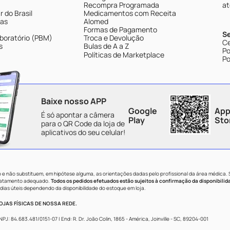
Recompra Programada
at
 do Brasil
Medicamentos com Receita
tas
Alomed
Formas de Pagamento
S
boratório (PBM)
Troca e Devolução
Ce
s
Bulas de A a Z
Po
Políticas de Marketplace
Po
Baixe nosso APP
Google
App
É só apontar a câmera
Play
Sto
para o QR Code da loja de
aplicativos do seu celular!
e não substituem, em hipótese alguma, as orientações dadas pelo profissional da área médica.
tratamento adequado.
Todos os pedidos efetuados estão sujeitos à confirmação da disponibilid
dias úteis dependendo da disponibilidade do estoque em loja.
JAS FÍSICAS DE NOSSA REDE.
84.683.481/0151-07 | End: R. Dr. João Colin, 1865 - América, Joinville - SC, 89204-001