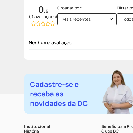
0
(0 avaliações)
Mais recentes
Todo
Nenhuma avaliação
Cadastre-se e
receba as
novidades da DC
Institucional
Benefícios e P
História
Clube DC