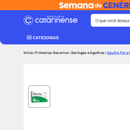
O que você deseja
Termos mais bus
CATEGORIAS
coristina
1
º
Primeiros Socorros
Seringas e Agulhas
Agulha Para
fralda
3
º
shampoo
5
º
mounjaro
7
º
lenço umede
9
º