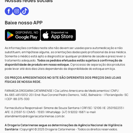
Nossas redes sociais
Baixe nosso APP
As informações contidas neste site não devem ser usadas para automedicação e não
substituem, em hipótese alguma, as orientações dadas pelo profissional da área médica.
Somente o médico está apto a diagnosticar qualquer problema de saúde e prescrever o
tratamento adequado.
Todos os pedidos efetuados estão sujeitos à confirmação da
disponibilidade de produto em nosso estoque.
O processo de separação dos produtos
pode levar até dois dias úteis dependendo da disponibilidade do estoque em loja.
OS PREÇOS APRESENTADOS NO SITE SÃO DIFERENTES DOS PREÇOS DAS LOJAS
FÍSICAS DE NOSSA REDE.
FARMÁCIA DROGARIA CATARINENSE | Cia Latino Americana de Medicamentos | CNPJ:
84.683.481/0012-20 | End: Rua Coronel Pedro Demoro, 1482, Balneário - | Florianópolis- SC
| CEP: 88.075-300
Farmacêutica Responsável: Simone de Souza Santana | CRF/SC: 12106 | IE: 250192233 |
AFE: 0.21597-5 | CMVS - 1593 | WhatsApp: (47) 9 9202-1687 | e-mail:
atendimento@drogariacatarinense.com.br
.
A Drogaria Catarinense segue as determinações da Agência Nacional de Vigilância
Sanitária
| Copyright © 2025 Drogaria Catarinense - Todos os direitos reservados.