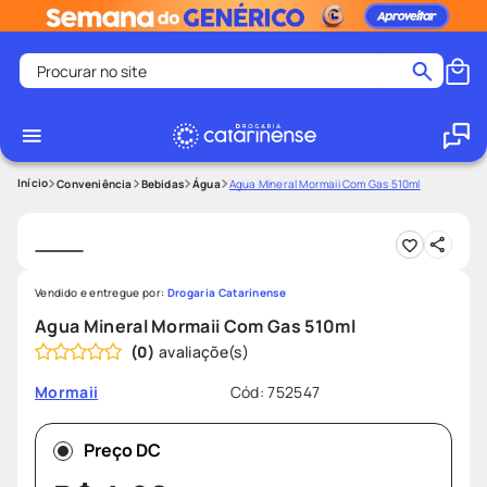
Procurar no site
Termos mais buscados
coristina
1
º
medley
2
º
Conveniência
Bebidas
Água
Agua Mineral Mormaii Com Gas 510ml
fralda
3
º
protetor solar facial
4
º
shampoo
5
º
Vendido e entregue por:
Drogaria Catarinense
tadalafila
6
º
Agua Mineral Mormaii Com Gas 510ml
(
0
)
mounjaro
7
º
ozivy
8
º
Cód
:
752547
Mormaii
lenço umedecido
9
º
Preço DC
protetor solar
10
º