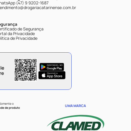
atsApp (47) 9 9202-1687
endimento@drogariacatarinense.com.br
egurança
rtificado de Segurança
rtal da Privacidade
lítica de Privacidade
le
re
 Somente o
UMA MARCA
ade de produto