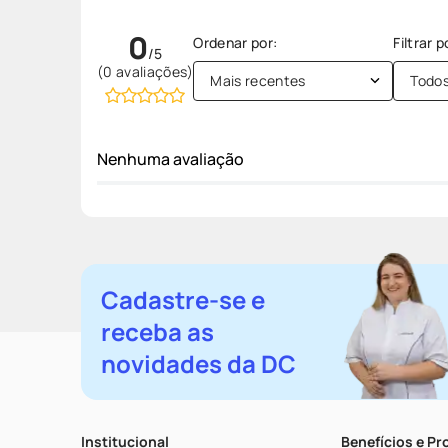
0
(0 avaliações)
Mais recentes
Todo
Nenhuma avaliação
Cadastre-se e
receba as
novidades da DC
Institucional
Benefícios e P