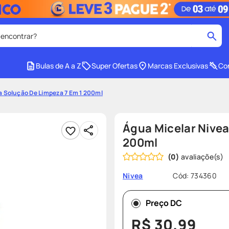
 encontrar?
cados
Bulas de A a Z
Super Ofertas
Marcas Exclusivas
Con
medley
2
º
a Solução De Limpeza 7 Em 1 200ml
protetor solar facial
4
º
tadalafila
6
º
Água Micelar Nivea
ozivy
8
º
200ml
(
0
)
cido
protetor solar
10
º
Cód
:
734360
Nivea
Preço DC
R$
30
,
99