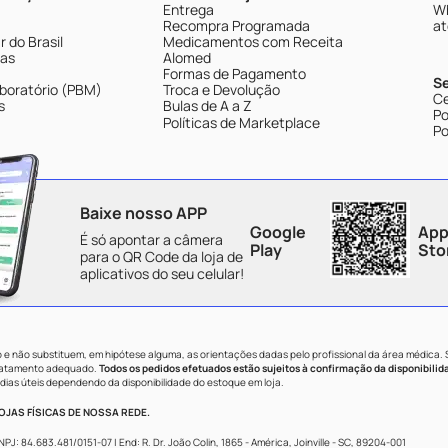
Entrega
Wh
Recompra Programada
at
 do Brasil
Medicamentos com Receita
tas
Alomed
Formas de Pagamento
S
boratório (PBM)
Troca e Devolução
Ce
s
Bulas de A a Z
Po
Políticas de Marketplace
Po
Baixe nosso APP
Google
App
É só apontar a câmera
Play
Sto
para o QR Code da loja de
aplicativos do seu celular!
e não substituem, em hipótese alguma, as orientações dadas pelo profissional da área médica.
tratamento adequado.
Todos os pedidos efetuados estão sujeitos à confirmação da disponibilid
dias úteis dependendo da disponibilidade do estoque em loja.
JAS FÍSICAS DE NOSSA REDE.
84.683.481/0151-07 | End: R. Dr. João Colin, 1865 - América, Joinville - SC, 89204-001