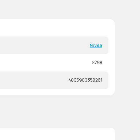
Nivea
8798
4005900359261