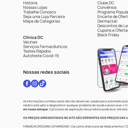
História
Clube DC
Nossas Lojas
Convênios
Trabalhe Conosco
Programa Popular
Seja uma Loja Parceira
Encarte de Ofer
Mapa de Categorias
Dermaclub
Descontos de La
Cupons e Oferta
Black Friday
Clínica DC
Vacinas
Serviços Farmacêuticos
Testes Rápidos
Autoteste Covid-19
Nossas redes sociais
As informações contidas neste site não devem ser usadas para automedicação 
médico está apto a diagnosticar qualquer problema de saúde e prescrever o 
em nosso estoque.
O processo de separação dos produtos pode levar até dois 
OS PREÇOS APRESENTADOS NO SITE SÃO DIFERENTES DOS PREÇOS DAS LO
FARMÁCIA DROGARIA CATARINENSE | Cia Latino Americana de Medicamentos | CNPJ: 