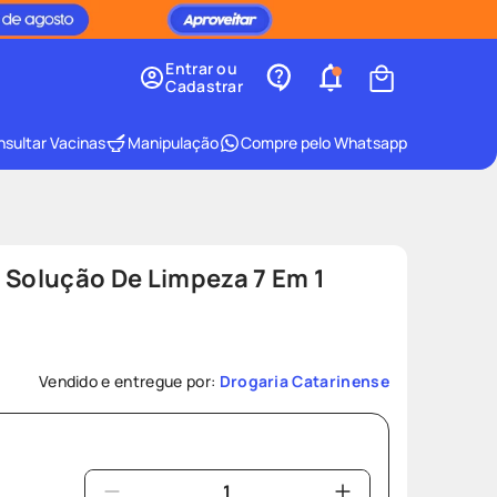
Entrar ou
Cadastrar
sultar Vacinas
Manipulação
Compre pelo Whatsapp
 Solução De Limpeza 7 Em 1
Vendido e entregue por:
Drogaria Catarinense