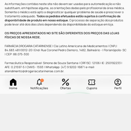
As informações contidas neste site não devem ser usadas para automedicação e não
substituem, em hipótese alguma, as orientações dadas pelo profissional da área médica.
Somente o médico está apto a diagnosticar qualquer problema de saúde e prescrever o
tratamento adequado.
Todos os pedidos efetuados estão sujeitos à confirmação da
disponibilidade de produto em nosso estoque.
O processo de separação dos produtos
pode levar até dois dias úteis dependendo da disponibilidade do estoque em loja.
OS PREÇOS APRESENTADOS NO SITE SÃO DIFERENTES DOS PREÇOS DAS LOJAS
FÍSICAS DE NOSSA REDE.
FARMÁCIA DROGARIA CATARINENSE | Cia Latino Americana de Medicamentos | CNPJ:
84.683.481/0012-20 | End: Rua Coronel Pedro Demoro, 1482, Balneário - | Florianópolis- SC
| CEP: 88.075-300
Farmacêutica Responsável: Simone de Souza Santana | CRF/SC: 12106 | IE: 250192233 |
AFE: 0.21597-5 | CMVS - 1593 | WhatsApp: (47) 9 9202-1687 | e-mail:
atendimento@drogariacatarinense.com.br
.
A Drogaria Catarinense segue as determinações da Agência Nacional de Vigilância
Sanitária
| Copyright © 2025 Drogaria Catarinense - Todos os direitos reservados.
Home
Notificações
Ofertas
Cupons
Perfil
UMA
MARCA
Powered by
Developed by