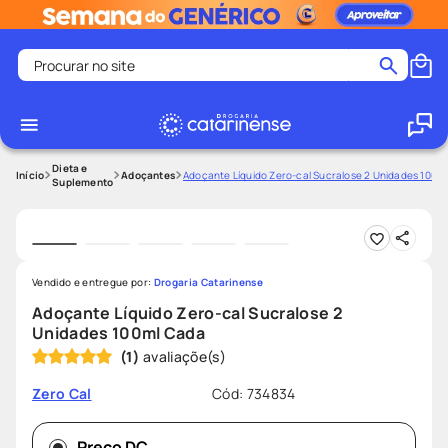
Procurar no site
Termos mais buscados
coristina
1
º
medley
2
º
Dieta e
Adoçantes
Adoçante Líquido Zero-cal Sucralose 2 Unidades 100m
Suplemento
fralda
3
º
protetor solar facial
4
º
shampoo
5
º
Vendido e entregue por:
Drogaria Catarinense
tadalafila
6
º
Adoçante Líquido Zero-cal Sucralose 2
mounjaro
7
º
Unidades 100ml Cada
(
1
)
ozivy
8
º
lenço umedecido
9
º
Cód
:
734834
Zero Cal
protetor solar
10
º
Preço DC