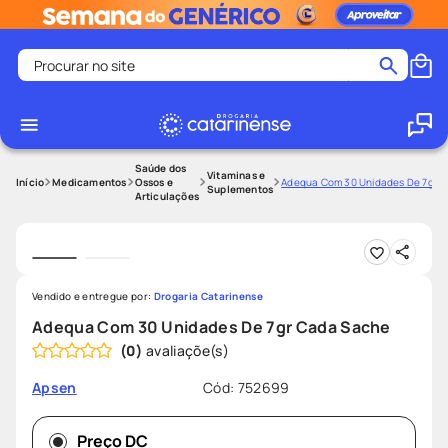
Procurar no site
Termos mais buscados
coristina
1
º
medley
2
º
Saúde dos
Vitaminas e
Medicamentos
Ossos e
Adequa Com 30 Unidades De 7gr 
Suplementos
Articulações
shampoo
3
º
tadalafila
4
º
ozivy
5
º
lenço umedecido
6
º
Vendido e entregue por:
Drogaria Catarinense
Adequa Com 30 Unidades De 7gr Cada Sache
protetor solar
7
º
(
0
)
desodorante
8
º
Cód
:
752699
Apsen
fralda pampers
9
º
teste gravidez
10
º
Preço DC