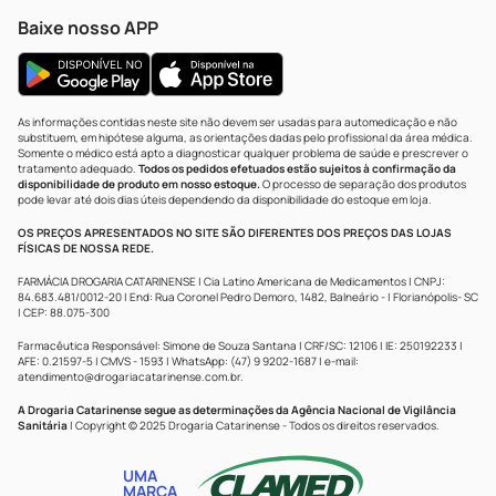
Baixe nosso APP
As informações contidas neste site não devem ser usadas para automedicação e não
substituem, em hipótese alguma, as orientações dadas pelo profissional da área médica.
Somente o médico está apto a diagnosticar qualquer problema de saúde e prescrever o
tratamento adequado.
Todos os pedidos efetuados estão sujeitos à confirmação da
disponibilidade de produto em nosso estoque.
O processo de separação dos produtos
pode levar até dois dias úteis dependendo da disponibilidade do estoque em loja.
OS PREÇOS APRESENTADOS NO SITE SÃO DIFERENTES DOS PREÇOS DAS LOJAS
FÍSICAS DE NOSSA REDE.
FARMÁCIA DROGARIA CATARINENSE | Cia Latino Americana de Medicamentos | CNPJ:
84.683.481/0012-20 | End: Rua Coronel Pedro Demoro, 1482, Balneário - | Florianópolis- SC
| CEP: 88.075-300
Farmacêutica Responsável: Simone de Souza Santana | CRF/SC: 12106 | IE: 250192233 |
AFE: 0.21597-5 | CMVS - 1593 | WhatsApp: (47) 9 9202-1687 | e-mail:
atendimento@drogariacatarinense.com.br
.
A Drogaria Catarinense segue as determinações da Agência Nacional de Vigilância
Sanitária
| Copyright © 2025 Drogaria Catarinense - Todos os direitos reservados.
UMA
MARCA