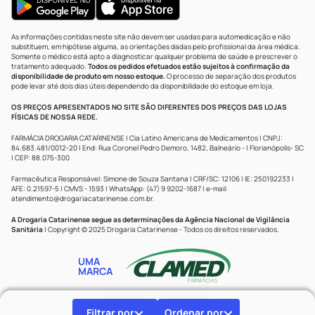
As informações contidas neste site não devem ser usadas para automedicação e não
substituem, em hipótese alguma, as orientações dadas pelo profissional da área médica.
Somente o médico está apto a diagnosticar qualquer problema de saúde e prescrever o
tratamento adequado.
Todos os pedidos efetuados estão sujeitos à confirmação da
disponibilidade de produto em nosso estoque.
O processo de separação dos produtos
pode levar até dois dias úteis dependendo da disponibilidade do estoque em loja.
OS PREÇOS APRESENTADOS NO SITE SÃO DIFERENTES DOS PREÇOS DAS LOJAS
FÍSICAS DE NOSSA REDE.
FARMÁCIA DROGARIA CATARINENSE | Cia Latino Americana de Medicamentos | CNPJ:
84.683.481/0012-20 | End: Rua Coronel Pedro Demoro, 1482, Balneário - | Florianópolis- SC
| CEP: 88.075-300
Farmacêutica Responsável: Simone de Souza Santana | CRF/SC: 12106 | IE: 250192233 |
AFE: 0.21597-5 | CMVS - 1593 | WhatsApp: (47) 9 9202-1687 | e-mail:
atendimento@drogariacatarinense.com.br
.
A Drogaria Catarinense segue as determinações da Agência Nacional de Vigilância
Sanitária
| Copyright © 2025 Drogaria Catarinense - Todos os direitos reservados.
UMA
MARCA
Powered by
Developed by
Filtrar por
Ordenar por