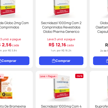
da Globo 2mg Com
Secnidazol 1000mg Com 2
Glob
 Comprimidos
Comprimidos Revestidos
Oseltam
Globo Pharma Generico
Capsu
 3 unid. e pague
Leve 3 unid. e pague
 2,56
R$ 12,16
R
cada
cada
un. por
R$ 3,84
1 un. por
R$ 18,24
2
x de
Comprar
Comprar
34%
e -
Leve + Pague -
ato De Bromexina
Secnidazol 1000mg Com 4
Ibuprof