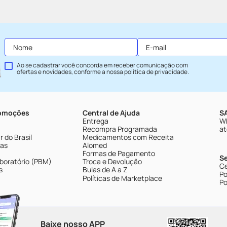
Ao se cadastrar você concorda em receber comunicação com
ofertas e novidades, conforme a nossa
política de privacidade
.
romoções
Central de Ajuda
SA
Entrega
Wh
Recompra Programada
at
 do Brasil
Medicamentos com Receita
tas
Alomed
Formas de Pagamento
S
boratório (PBM)
Troca e Devolução
Ce
s
Bulas de A a Z
Po
Políticas de Marketplace
Po
Baixe nosso APP