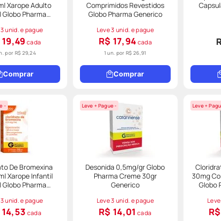
ml Xarope Adulto
Comprimidos Revestidos
Capsul
l Globo Pharma
Globo Pharma Generico
Generico
 3 unid. e pague
Leve 3 unid. e pague
 19,49
R$ 17,94
cada
cada
un. por
R$ 29,24
1 un. por
R$ 26,91
Comprar
Comprar
e -
Leve + Pague -
Leve + Pagu
ato De Bromexina
Desonida 0,5mg/gr Globo
Cloridra
l Xarope Infantil
Pharma Creme 30gr
30mg Co
l Globo Pharma
Generico
Globo 
Generico
 3 unid. e pague
Leve 3 unid. e pague
Leve
 14,53
R$ 14,01
R$
cada
cada