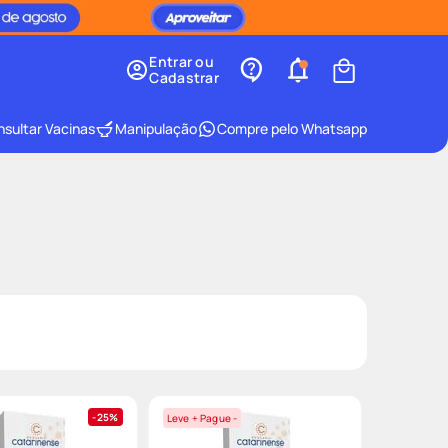
Entrar ou
Cadastrar
sultar Vacinas
Manipulação
Compre pelo Whatsapp
25%
Leve + Pague -