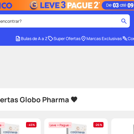
 encontrar?
cados
Bulas de A a Z
Super Ofertas
Marcas Exclusivas
Con
medley
2
º
r facial
shampoo
4
º
lenço umedecido
6
º
protetor solar
8
º
ers
teste gravidez
10
º
fertas Globo Pharma 🧡
45%
26%
e -
Leve + Pague -