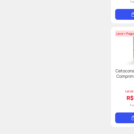
1 
Leve + Pagu
Cetocona
Comprimi
Leve
R$
1 