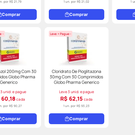
un. por
R$ 21,79
1 un. por
R$ 21,02
1 u
Comprar
Comprar
e -
Leve + Pague -
zol 200mg Com 30
Cloridrato De Pioglitazona
dos Globo Pharma
30mg Com 30 Comprimidos
Generico
Globo Pharma Generico
 3 unid. e pague
Leve 3 unid. e pague
 60,18
R$ 62,15
cada
cada
un. por
R$ 90,27
1 un. por
R$ 93,23
Comprar
Comprar