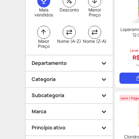
Mais
Desconto
Menor
vendidos
Preço
Loperami
12
Maior
Nome (A-Z)
Nome (Z-A)
Preço
Leve
R$
Departamento
1 
Categoria
Medicamentos
Subcategoria
Leve + Pagu
Gripe e Resfriado
Marca
Vermes e Parasitas
Expectorante
Pele e Mucosa
Princípio ativo
Micose
Diabetes
Cloridr
Globo Pharma