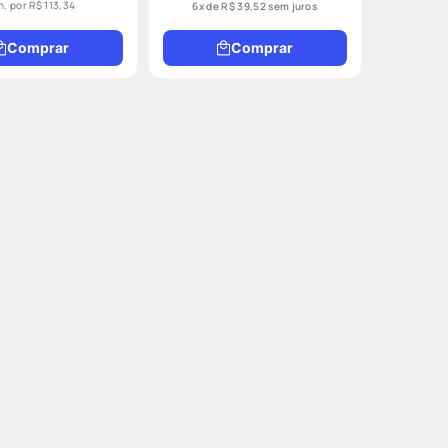
n. por
R$ 113,34
6
x de
R$
39
,
52
sem juros
Comprar
Comprar