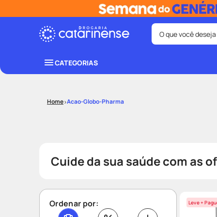
O que você deseja
Termos mais bus
CATEGORIAS
coristina
1
º
protetor sola
3
º
Acao-Globo-Pharma
tadalafila
5
º
ozivy
7
º
fralda pamp
9
º
Cuide da sua saúde com as o
Ordenar por:
Leve + Pagu