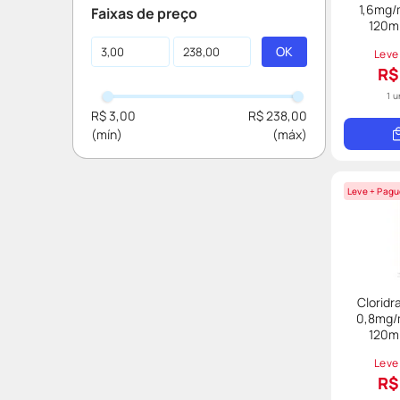
Inflamações
1,6mg/
Faixas de preço
Aparelho Respiratório
Laboratorio Globo
120m
Diarreia
Cetoconazol
Dor e Febre
Leve
Ibuprofeno
R$
Aparelho Digestivo
Loperamida
1 
Alergia
R$ 3,00
R$ 238,00
Hidroxizina
Bromexina
Secnidazol
Leve + Pagu
Desonida
Oseltamivir
Pioglitazona
Cloridr
0,8mg/m
120m
Leve
R$