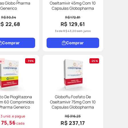
as Globo Pharma
Oseltamivir 45mg Com 10
Generico
Capsulas Globopharma
R$ 30,34
R$ 172,81
R$ 22,68
R$ 129,61
3
x de
R$
43
,
20
sem juros
Comprar
Comprar
39%
25%
e -
to De Pioglitazona
Globoflu Fosfato De
m 60 Comprimidos
Oseltamivir 75mg Com 10
Pharma Generico
Capsulas Globopharma
 3 unid. e pague
R$ 316,23
 75,56
R$ 237,17
cada