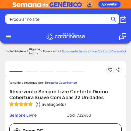
Procurar no site
Termos mais buscados
coristina
1
º
medley
2
º
Higiene
Higiene
Absorvente
Absorvente Sempre Livre Conforto Diurno Cober
íntima
fralda
3
º
protetor solar facial
4
º
shampoo
5
º
Vendido e entregue por:
Drogaria Catarinense
tadalafila
6
º
Absorvente Sempre Livre Conforto Diurno
lenço umedecido
7
º
Cobertura Suave Com Abas 32 Unidades
(
1
)
sabonete liquido
8
º
desodorante
9
º
Cód
:
732450
Sempre Livre
protetor solar
10
º
Preço DC