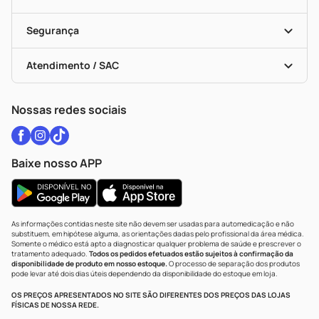
Descontos De Laboratório (PBM)
Medicamentos Com Receita
Cupons E Ofertas
Alomed
Vacinas
Black Friday
Formas De Pagamento
Serviços Farmacêuticos
Segurança
Troca E Devolução
Testes Rápidos
Bulas De A A Z
Autoteste Covid-19
Certificado De Segurança
Políticas De Marketplace
Vacinas
Portal Da Privacidade
Atendimento / SAC
Política De Privacidade
WhatsApp (47) 9202-1687
Atendimento@drogariacatarinense.com.br
Nossas redes sociais
Baixe nosso APP
As informações contidas neste site não devem ser usadas para automedicação e não
substituem, em hipótese alguma, as orientações dadas pelo profissional da área médica.
Somente o médico está apto a diagnosticar qualquer problema de saúde e prescrever o
tratamento adequado.
Todos os pedidos efetuados estão sujeitos à confirmação da
disponibilidade de produto em nosso estoque.
O processo de separação dos produtos
pode levar até dois dias úteis dependendo da disponibilidade do estoque em loja.
OS PREÇOS APRESENTADOS NO SITE SÃO DIFERENTES DOS PREÇOS DAS LOJAS
FÍSICAS DE NOSSA REDE.