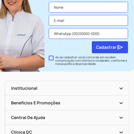
Cadastrar
Ao se cadastrar você concorda em receber
comunicação com ofertas e novidades, conforme a
nossa
política de privacidade
.
Institucional
História
Nossas Lojas
Benefícios E Promoções
Trabalhe Conosco
Seja Uma Loja Parceira
Clube DC
Mapa De Categorias
Convênios
Central De Ajuda
Programa Popular Do Brasil
Encarte De Ofertas
Entrega
Dermaclub
Recompra Programada
Clínica DC