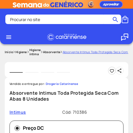
Procurar no site
Termos mais buscados
coristina
1
º
medley
2
º
Higiene
Higiene
Absorvente
Absorvente Intimus Toda Protegida Seca Com Ab
íntima
fralda
3
º
protetor solar facial
4
º
shampoo
5
º
Vendido e entregue por:
Drogaria Catarinense
tadalafila
6
º
Absorvente Intimus Toda Protegida Seca Com
lenço umedecido
7
º
Abas 8 Unidades
sabonete liquido
8
º
Cód
:
710386
Intimus
desodorante
9
º
protetor solar
10
º
Preço DC