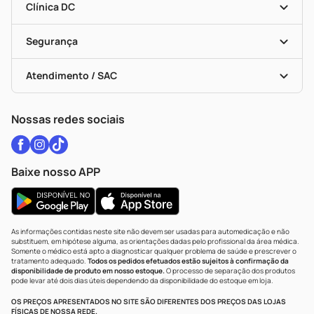
Dermaclub
Recompra Programada
Clínica DC
Descontos De Laboratório (PBM)
Medicamentos Com Receita
Cupons E Ofertas
Alomed
Vacinas
Black Friday
Formas De Pagamento
Serviços Farmacêuticos
Segurança
Troca E Devolução
Testes Rápidos
Bulas De A A Z
Autoteste Covid-19
Certificado De Segurança
Políticas De Marketplace
Vacinas
Portal Da Privacidade
Atendimento / SAC
Política De Privacidade
WhatsApp (47) 9202-1687
Atendimento@drogariacatarinense.com.br
Nossas redes sociais
Baixe nosso APP
As informações contidas neste site não devem ser usadas para automedicação e não
substituem, em hipótese alguma, as orientações dadas pelo profissional da área médica.
Somente o médico está apto a diagnosticar qualquer problema de saúde e prescrever o
tratamento adequado.
Todos os pedidos efetuados estão sujeitos à confirmação da
disponibilidade de produto em nosso estoque.
O processo de separação dos produtos
pode levar até dois dias úteis dependendo da disponibilidade do estoque em loja.
OS PREÇOS APRESENTADOS NO SITE SÃO DIFERENTES DOS PREÇOS DAS LOJAS
FÍSICAS DE NOSSA REDE.