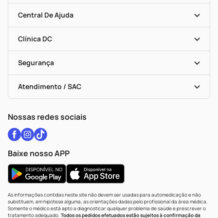
Seja Uma Loja Parceira
Clube DC
Mapa De Categorias
Convênios
Central De Ajuda
Programa Popular Do Brasil
Encarte De Ofertas
Entrega
Dermaclub
Recompra Programada
Clínica DC
Descontos De Laboratório (PBM)
Medicamentos Com Receita
Cupons E Ofertas
Alomed
Vacinas
Black Friday
Formas De Pagamento
Serviços Farmacêuticos
Segurança
Troca E Devolução
Testes Rápidos
Bulas De A A Z
Autoteste Covid-19
Certificado De Segurança
Políticas De Marketplace
Vacinas
Portal Da Privacidade
Atendimento / SAC
Política De Privacidade
WhatsApp (47) 9202-1687
Atendimento@drogariacatarinense.com.br
Nossas redes sociais
Baixe nosso APP
As informações contidas neste site não devem ser usadas para automedicação e não
substituem, em hipótese alguma, as orientações dadas pelo profissional da área médica.
Somente o médico está apto a diagnosticar qualquer problema de saúde e prescrever o
tratamento adequado.
Todos os pedidos efetuados estão sujeitos à confirmação da