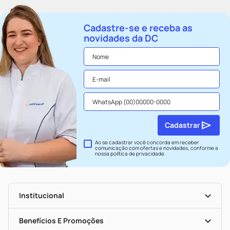
Cadastre-se e receba as
novidades da DC
Cadastrar
Ao se cadastrar você concorda em receber
comunicação com ofertas e novidades, conforme a
nossa
política de privacidade
.
Institucional
História
Nossas Lojas
Benefícios E Promoções
Trabalhe Conosco