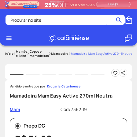
Procurar no site
Termos mais buscados
coristina
1
º
medley
2
º
Mamãe
Copos e
Mamadeira
Mamadeira Mam Easy Active 270ml Neutra
e Bebê
Mamadeiras
protetor solar facial
3
º
shampoo
4
º
tadalafila
5
º
Vendido e entregue por:
Drogaria Catarinense
ozivy
6
º
Mamadeira Mam Easy Active 270ml Neutra
lenço umedecido
7
º
Cód
:
736209
Mam
protetor solar
8
º
desodorante
9
º
Preço DC
fralda pampers
10
º