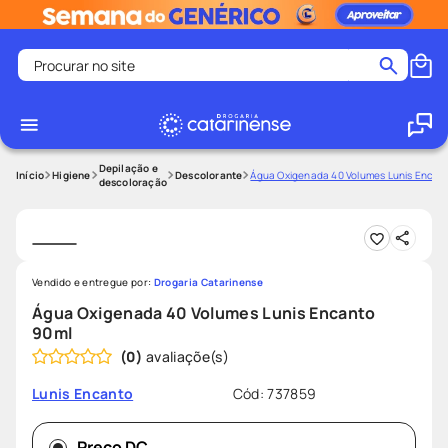
Procurar no site
Termos mais buscados
coristina
1
º
medley
2
º
Depilação e
Higiene
Descolorante
Água Oxigenada 40 Volumes Lunis Encan
descoloração
shampoo
3
º
tadalafila
4
º
ozivy
5
º
Vendido e entregue por:
Drogaria Catarinense
lenço umedecido
6
º
Água Oxigenada 40 Volumes Lunis Encanto
protetor solar
7
º
90ml
(
0
)
desodorante
8
º
fralda pampers
9
º
Cód
:
737859
Lunis Encanto
teste gravidez
10
º
Preço DC