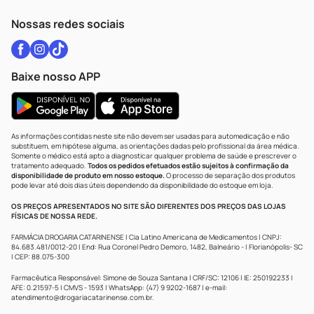
WhatsApp (47) 9202-1687
Atendimento@drogariacatarinense.com.br
Nossas redes sociais
Baixe nosso APP
As informações contidas neste site não devem ser usadas para automedicação e não
substituem, em hipótese alguma, as orientações dadas pelo profissional da área médica.
Somente o médico está apto a diagnosticar qualquer problema de saúde e prescrever o
tratamento adequado.
Todos os pedidos efetuados estão sujeitos à confirmação da
disponibilidade de produto em nosso estoque.
O processo de separação dos produtos
pode levar até dois dias úteis dependendo da disponibilidade do estoque em loja.
OS PREÇOS APRESENTADOS NO SITE SÃO DIFERENTES DOS PREÇOS DAS LOJAS
FÍSICAS DE NOSSA REDE.
FARMÁCIA DROGARIA CATARINENSE | Cia Latino Americana de Medicamentos | CNPJ:
84.683.481/0012-20 | End: Rua Coronel Pedro Demoro, 1482, Balneário - | Florianópolis- SC
| CEP: 88.075-300
Farmacêutica Responsável: Simone de Souza Santana | CRF/SC: 12106 | IE: 250192233 |
AFE: 0.21597-5 | CMVS - 1593 | WhatsApp: (47) 9 9202-1687 | e-mail:
atendimento@drogariacatarinense.com.br
.