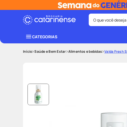
O que você deseja
Termos mais bus
CATEGORIAS
coristina
1
º
Saúde e Bem Estar
Alimentos e bebidas
Valda Fresh 
shampoo
3
º
ozivy
5
º
protetor sol
7
º
fralda pamp
9
º