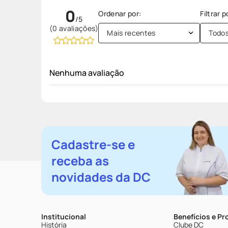
0
(0 avaliações)
Mais recentes
Todo
Nenhuma avaliação
Cadastre-se e
receba as
novidades da DC
Institucional
Benefícios e P
História
Clube DC