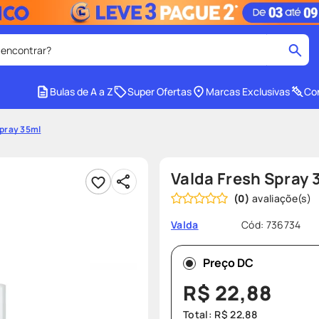
 encontrar?
cados
Bulas de A a Z
Super Ofertas
Marcas Exclusivas
Con
medley
2
º
Spray 35ml
tadalafila
4
º
lenço umedecido
6
º
Valda Fresh Spray 
ar
desodorante
8
º
(
0
)
ers
teste gravidez
10
º
Cód
:
736734
Valda
Preço DC
R$
22
,
88
Total:
R$
22
,
88