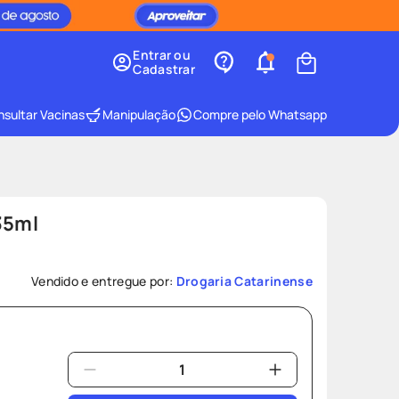
Entrar ou
Cadastrar
sultar Vacinas
Manipulação
Compre pelo Whatsapp
35ml
Vendido e entregue por:
Drogaria Catarinense