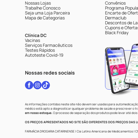
Nossas Lojas
Convênios
Trabalhe Conosco
Programa Popular
Seja uma Loja Parceira
Encarte de Ofer
Mapa de Categorias
Dermaclub
Descontos de La
Cupons e Oferta
Black Friday
Clínica DC
Vacinas
Serviços Farmacêuticos
Testes Rápidos
Autoteste Covid-19
Nossas redes sociais
As informações contidas neste site não devem ser usadas para automedicação 
médico está apto a diagnosticar qualquer problema de saúde e prescrever o 
em nosso estoque.
O processo de separação dos produtos pode levar até dois 
OS PREÇOS APRESENTADOS NO SITE SÃO DIFERENTES DOS PREÇOS DAS LO
FARMÁCIA DROGARIA CATARINENSE | Cia Latino Americana de Medicamentos | CNPJ: 