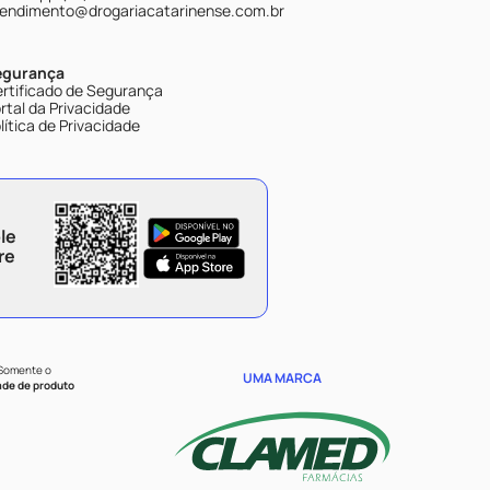
endimento@drogariacatarinense.com.br
egurança
rtificado de Segurança
rtal da Privacidade
lítica de Privacidade
le
re
 Somente o
UMA MARCA
ade de produto