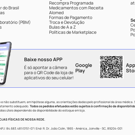
Recompra Programada
at
 do Brasil
Medicamentos com Receita
tas
Alomed
Formas de Pagamento
S
boratório (PBM)
Troca e Devolução
Ce
s
Bulas de A a Z
Po
Políticas de Marketplace
Po
Baixe nosso APP
Google
App
É só apontar a câmera
Play
Sto
para o QR Code da loja de
aplicativos do seu celular!
e não substituem, em hipótese alguma, as orientações dadas pelo profissional da área médica.
tratamento adequado.
Todos os pedidos efetuados estão sujeitos à confirmação da disponibilid
dias úteis dependendo da disponibilidade do estoque em loja.
JAS FÍSICAS DE NOSSA REDE.
84.683.481/0151-07 | End: R. Dr. João Colin, 1865 - América, Joinville - SC, 89204-001