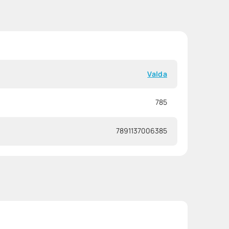
Valda
785
7891137006385