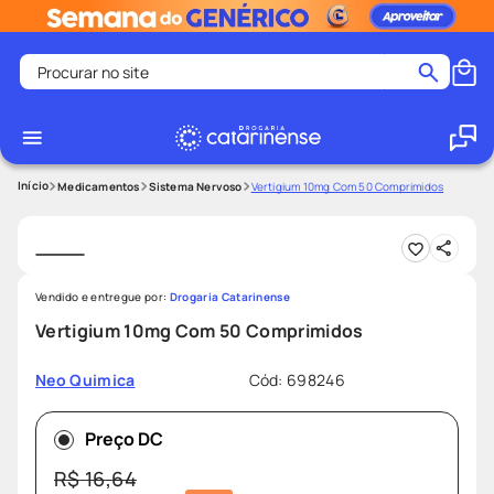
Procurar no site
Termos mais buscados
coristina
1
º
medley
2
º
Medicamentos
Sistema Nervoso
Vertigium 10mg Com 50 Comprimidos
shampoo
3
º
tadalafila
4
º
ozivy
5
º
Vendido e entregue por:
Drogaria Catarinense
lenço umedecido
6
º
Vertigium 10mg Com 50 Comprimidos
protetor solar
7
º
Cód
:
698246
Neo Quimica
desodorante
8
º
fralda pampers
9
º
Preço DC
teste gravidez
10
º
R$
16
,
64