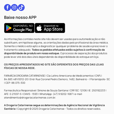
Baixe nosso APP
As informações contidas neste site não devem ser usadas para automedicação e não
substituem, em hipótese alguma, as orientações dadas pelo profissional da área médica.
Somente o médico está apto a diagnosticar qualquer problema de saúde e prescrever o
tratamento adequado.
Todos os pedidos efetuados estão sujeitos à confirmação da
disponibilidade de produto em nosso estoque.
O processo de separação dos produtos
pode levar até dois dias úteis dependendo da disponibilidade do estoque em loja.
OS PREÇOS APRESENTADOS NO SITE SÃO DIFERENTES DOS PREÇOS DAS LOJAS
FÍSICAS DE NOSSA REDE.
FARMÁCIA DROGARIA CATARINENSE | Cia Latino Americana de Medicamentos | CNPJ:
84.683.481/0012-20 | End: Rua Coronel Pedro Demoro, 1482, Balneário - | Florianópolis- SC
| CEP: 88.075-300
Farmacêutica Responsável: Simone de Souza Santana | CRF/SC: 12106 | IE: 250192233 |
AFE: 0.21597-5 | CMVS - 1593 | WhatsApp: (47) 9 9202-1687 | e-mail:
atendimento@drogariacatarinense.com.br
.
A Drogaria Catarinense segue as determinações da Agência Nacional de Vigilância
Sanitária
| Copyright © 2025 Drogaria Catarinense - Todos os direitos reservados.