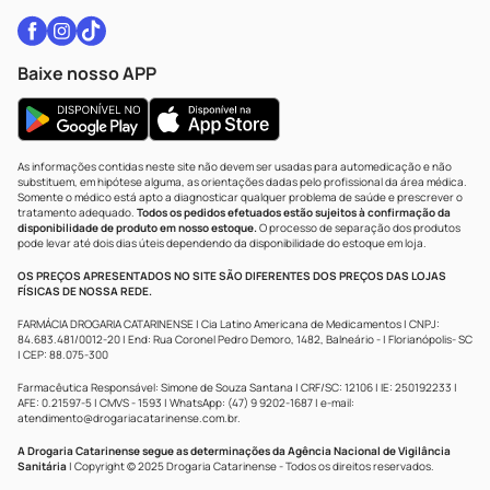
Baixe nosso APP
As informações contidas neste site não devem ser usadas para automedicação e não
substituem, em hipótese alguma, as orientações dadas pelo profissional da área médica.
Somente o médico está apto a diagnosticar qualquer problema de saúde e prescrever o
tratamento adequado.
Todos os pedidos efetuados estão sujeitos à confirmação da
disponibilidade de produto em nosso estoque.
O processo de separação dos produtos
pode levar até dois dias úteis dependendo da disponibilidade do estoque em loja.
OS PREÇOS APRESENTADOS NO SITE SÃO DIFERENTES DOS PREÇOS DAS LOJAS
FÍSICAS DE NOSSA REDE.
FARMÁCIA DROGARIA CATARINENSE | Cia Latino Americana de Medicamentos | CNPJ:
84.683.481/0012-20 | End: Rua Coronel Pedro Demoro, 1482, Balneário - | Florianópolis- SC
| CEP: 88.075-300
Farmacêutica Responsável: Simone de Souza Santana | CRF/SC: 12106 | IE: 250192233 |
AFE: 0.21597-5 | CMVS - 1593 | WhatsApp: (47) 9 9202-1687 | e-mail:
atendimento@drogariacatarinense.com.br
.
A Drogaria Catarinense segue as determinações da Agência Nacional de Vigilância
Sanitária
| Copyright © 2025 Drogaria Catarinense - Todos os direitos reservados.