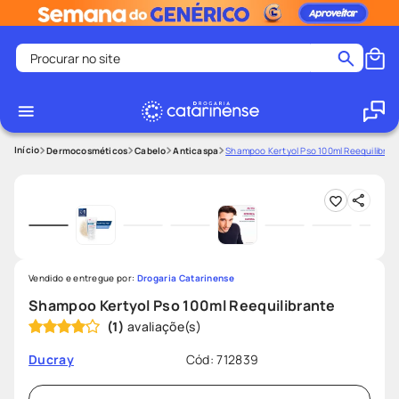
Procurar no site
Termos mais buscados
coristina
1
º
medley
2
º
Dermocosméticos
Cabelo
Anticaspa
Shampoo Kertyol Pso 100ml Reequilibran
shampoo
3
º
tadalafila
4
º
ozivy
5
º
lenço umedecido
6
º
Vendido e entregue por:
Drogaria Catarinense
protetor solar
7
º
Shampoo Kertyol Pso 100ml Reequilibrante
desodorante
8
º
(
1
)
fralda pampers
9
º
Cód
:
712839
Ducray
teste gravidez
10
º