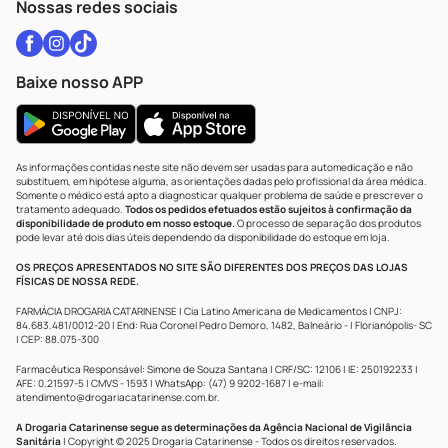
Nossas redes sociais
Baixe nosso APP
As informações contidas neste site não devem ser usadas para automedicação e não
substituem, em hipótese alguma, as orientações dadas pelo profissional da área médica.
Somente o médico está apto a diagnosticar qualquer problema de saúde e prescrever o
tratamento adequado.
Todos os pedidos efetuados estão sujeitos à confirmação da
disponibilidade de produto em nosso estoque.
O processo de separação dos produtos
pode levar até dois dias úteis dependendo da disponibilidade do estoque em loja.
OS PREÇOS APRESENTADOS NO SITE SÃO DIFERENTES DOS PREÇOS DAS LOJAS
FÍSICAS DE NOSSA REDE.
FARMÁCIA DROGARIA CATARINENSE | Cia Latino Americana de Medicamentos | CNPJ:
84.683.481/0012-20 | End: Rua Coronel Pedro Demoro, 1482, Balneário - | Florianópolis- SC
| CEP: 88.075-300
Farmacêutica Responsável: Simone de Souza Santana | CRF/SC: 12106 | IE: 250192233 |
AFE: 0.21597-5 | CMVS - 1593 | WhatsApp: (47) 9 9202-1687 | e-mail:
atendimento@drogariacatarinense.com.br
.
A Drogaria Catarinense segue as determinações da Agência Nacional de Vigilância
Sanitária
| Copyright © 2025 Drogaria Catarinense - Todos os direitos reservados.