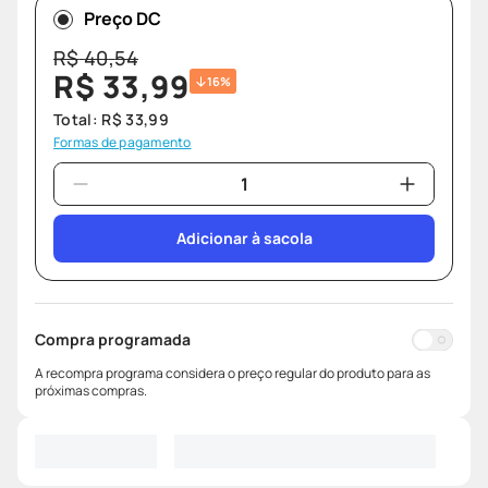
Preço DC
R$
40
,
54
R$
33
,
99
16%
Total:
R$
33
,
99
Formas de pagamento
Adicionar à sacola
Compra programada
A recompra programa considera o preço regular do produto para as
próximas compras.