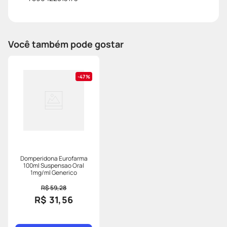
Você também pode gostar
47%
Domperidona Eurofarma
100ml Suspensao Oral
1mg/ml Generico
R$ 59,28
R$ 31,56