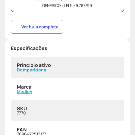
GENÉRICO - LEI N.º 9.787/99.
Ver bula completa
Especificações
Princípio ativo
Domperidona
Marca
Medley
SKU
7770
EAN
7896422513173