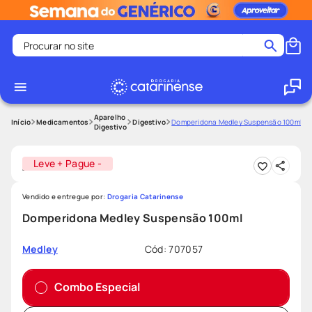
Procurar no site
Termos mais buscados
coristina
1
º
medley
2
º
Aparelho
Medicamentos
Digestivo
Domperidona Medley Suspensão 100ml
Digestivo
fralda
3
º
protetor solar facial
4
º
Leve + Pague -
shampoo
5
º
Vendido e entregue por:
Drogaria Catarinense
tadalafila
6
º
Domperidona Medley Suspensão 100ml
lenço umedecido
7
º
Cód
:
707057
Medley
sabonete liquido
8
º
desodorante
9
º
Combo Especial
protetor solar
10
º