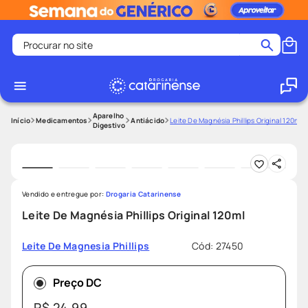
Procurar no site
Termos mais buscados
coristina
1
º
medley
2
º
Aparelho
Medicamentos
Antiácido
Leite De Magnésia Phillips Original 120ml
Digestivo
shampoo
3
º
tadalafila
4
º
ozivy
5
º
Vendido e entregue por:
Drogaria Catarinense
lenço umedecido
6
º
Leite De Magnésia Phillips Original 120ml
protetor solar
7
º
Cód
:
27450
Leite De Magnesia Phillips
desodorante
8
º
fralda pampers
9
º
Preço DC
teste gravidez
10
º
R$
24
,
99