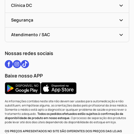
Entrega
Dermaclub
Recompra Programada
Clínica DC
Descontos De Laboratório (PBM)
Medicamentos Com Receita
Cupons E Ofertas
Alomed
Vacinas
Black Friday
Formas De Pagamento
Serviços Farmacêuticos
Segurança
Troca E Devolução
Testes Rápidos
Bulas De A A Z
Autoteste Covid-19
Certificado De Segurança
Políticas De Marketplace
Vacinas
Portal Da Privacidade
Atendimento / SAC
Política De Privacidade
WhatsApp (47) 9202-1687
Atendimento@drogariacatarinense.com.br
Nossas redes sociais
Baixe nosso APP
As informações contidas neste site não devem ser usadas para automedicação e não
substituem, em hipótese alguma, as orientações dadas pelo profissional da área médica.
Somente o médico está apto a diagnosticar qualquer problema de saúde e prescrever o
tratamento adequado.
Todos os pedidos efetuados estão sujeitos à confirmação da
disponibilidade de produto em nosso estoque.
O processo de separação dos produtos
pode levar até dois dias úteis dependendo da disponibilidade do estoque em loja.
OS PREÇOS APRESENTADOS NO SITE SÃO DIFERENTES DOS PREÇOS DAS LOJAS