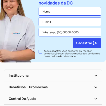
novidades da DC
Cadastrar
Ao se cadastrar você concorda em receber
comunicação com ofertas e novidades, conforme a
nossa
política de privacidade
.
Institucional
História
Nossas Lojas
Benefícios E Promoções
Trabalhe Conosco
Seja Uma Loja Parceira
Clube DC
Mapa De Categorias
Convênios
Central De Ajuda
Programa Popular Do Brasil
Encarte De Ofertas