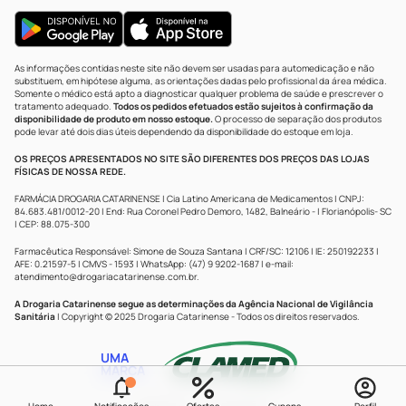
As informações contidas neste site não devem ser usadas para automedicação e não
substituem, em hipótese alguma, as orientações dadas pelo profissional da área médica.
Somente o médico está apto a diagnosticar qualquer problema de saúde e prescrever o
tratamento adequado.
Todos os pedidos efetuados estão sujeitos à confirmação da
disponibilidade de produto em nosso estoque.
O processo de separação dos produtos
pode levar até dois dias úteis dependendo da disponibilidade do estoque em loja.
OS PREÇOS APRESENTADOS NO SITE SÃO DIFERENTES DOS PREÇOS DAS LOJAS
FÍSICAS DE NOSSA REDE.
FARMÁCIA DROGARIA CATARINENSE | Cia Latino Americana de Medicamentos | CNPJ:
84.683.481/0012-20 | End: Rua Coronel Pedro Demoro, 1482, Balneário - | Florianópolis- SC
| CEP: 88.075-300
Farmacêutica Responsável: Simone de Souza Santana | CRF/SC: 12106 | IE: 250192233 |
AFE: 0.21597-5 | CMVS - 1593 | WhatsApp: (47) 9 9202-1687 | e-mail:
atendimento@drogariacatarinense.com.br
.
A Drogaria Catarinense segue as determinações da Agência Nacional de Vigilância
Sanitária
| Copyright © 2025 Drogaria Catarinense - Todos os direitos reservados.
UMA
MARCA
Powered by
Developed by