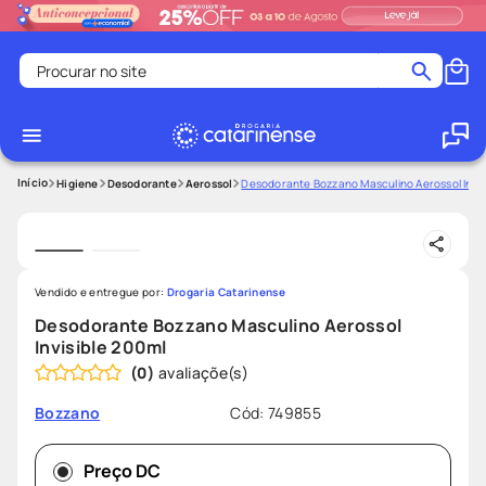
Procurar no site
Termos mais buscados
coristina
1
º
medley
2
º
Higiene
Desodorante
Aerossol
Desodorante Bozzano Masculino Aerossol Invis
protetor solar facial
3
º
shampoo
4
º
tadalafila
5
º
Vendido e entregue por:
Drogaria Catarinense
ozivy
6
º
Desodorante Bozzano Masculino Aerossol
Invisible 200ml
lenço umedecido
7
º
(
0
)
protetor solar
8
º
Cód
:
749855
Bozzano
desodorante
9
º
fralda pampers
10
º
Preço DC